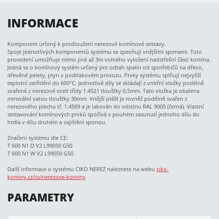
INFORMACE
Komponent určený k prodloužení nerezové komínové sestavy.
Spoje jednotlivých komponentů systému se zpevňují vnějšími sponami. Toto
provedení umožňuje mimo jiné až 3m volného vyložení nadstřešní části komína.
Jedná se o komínový systém určený pro odtah spalin od spotřebičů na dřevo,
dřevěné pelety, plyn v podtlakovém provozu. Prvky systému splňují nejvyšší
teplotní zatřídění do 600°C. Jednotlivé díly se skládají z vnitřní vložky podélně
svařené z nerezové oceli třídy 1.4521 tloušťky 0,5mm. Tato vložka je obalena
minerální vatou tloušťky 30mm. Vnější plášť je rovněž podélně svařen z
nerezového plechu tř. 1.4509 a je lakován do odstínu RAL 9005 (černá). Vlastní
sestavování komínových prvků spočívá v pouhém zasunutí jednoho dílu do
hrdla v dílu druhém a zajištění sponou.
Značení systému dle CE:
T 600 N1 D V2 L99050 G50
T 600 N1 W V2 L99050 G50
Další informace o systému CIKO NEREZ naleznete na webu
ciko-
kominy.cz/cs/nerezove-kominy
PARAMETRY