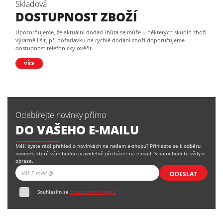
Skladová
DOSTUPNOST ZBOŽÍ
Upozorňujeme, že aktuální dodací lhůta se může u některých skupin zboží
výrazně lišit, při požadavku na rychlé dodání zboží doporučujeme
dostupnost telefonicky ověřit.
VÍCE
Odebírejte novinky přímo
DO VAŠEHO E-MAILU
Měli byste rádi přehled o novinkách na našem e-shopu? Přihlaste se k odběru
novinek, které vám budou pravidelně přicházet na e-mail. S námi budete vždy v
obraze.
ODESLAT
Souhlasím se
zpracováním údajů