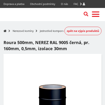
Doprava a platba
Obchodní podmínky
O nás
FAQ
zpět na výpis produktů
Nerezové komíny
Jednotlivé komponenty
Roura 500mm, NEREZ RAL 9005 černá, pr.
160mm, 0,5mm, izolace 30mm
-7%