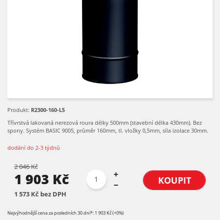
Produkt:
R2300-160-L5
Třívrstvá lakovaná nerezová roura délky 500mm (stavební délka 430mm). Bez
spony. Systém BASIC 9005, průměr 160mm, tl. vložky 0,5mm, síla izolace 30mm.
dodání do 2-3 týdnů
2 046 Kč
1 903 Kč
KOUPIT
1 573 Kč bez DPH
Nejvýhodnější cena za posledních 30 dní*: 1 903 Kč (+0%)