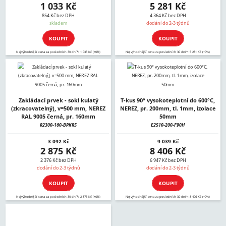
1 033 Kč
5 281 Kč
854 Kč bez DPH
4 364 Kč bez DPH
skladem
dodání do 2-3 týdnů
KOUPIT
KOUPIT
Nejvýhodnější cena za posledních 30 dní*: 1 033 Kč (+0%)
Nejvýhodnější cena za posledních 30 dní*: 5 281 Kč (+0%)
Zakládací prvek - sokl kulatý
T-kus 90° vysokoteplotní do 600°C,
(zkracovatelný), v=500 mm, NEREZ
NEREZ, pr. 200mm, tl. 1mm, izolace
RAL 9005 černá, pr. 160mm
50mm
R2300-160-BPKR5
E2510-200-F90H
3 092 Kč
9 039 Kč
2 875 Kč
8 406 Kč
2 376 Kč bez DPH
6 947 Kč bez DPH
dodání do 2-3 týdnů
dodání do 2-3 týdnů
KOUPIT
KOUPIT
Nejvýhodnější cena za posledních 30 dní*: 2 875 Kč (+0%)
Nejvýhodnější cena za posledních 30 dní*: 8 406 Kč (+0%)