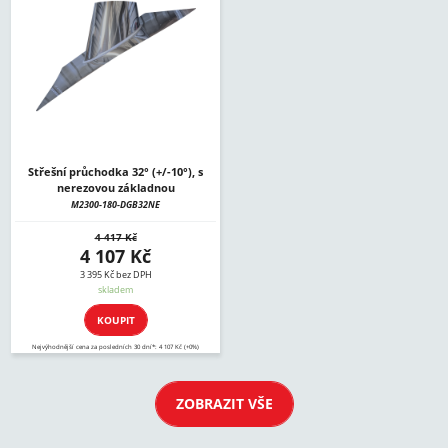
Střešní průchodka 32° (+/-10°), s
nerezovou základnou
M2300-180-DGB32NE
4 417 Kč
4 107 Kč
3 395 Kč bez DPH
skladem
KOUPIT
Nejvýhodnější cena za posledních 30 dní*: 4 107 Kč (+0%)
ZOBRAZIT VŠE