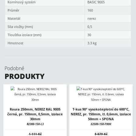
Komínový systém
BASIC 9005
Průměr
160
Materiál
nerez
Síla vložky (mm)
0,5
Tloušťka izolace (mm)
30
Hmotnost
3.3 kg
Podobné
PRODUKTY
Roura 250mm, NEREZ RAL 9005
T-kus 90° vysokoteplotní do 600°C,
černá, pr. 150mm, 0,5mm, izolace
NEREZ, pr. 150mm, tl. 0,6mm, izolace
30mm
50mm + SPONA
R2300-150-L3
E2500-150-F90H
1 111 Kč
5 679 Kč