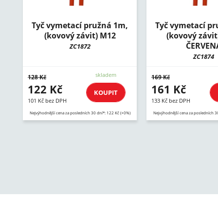
Tyč vymetací pružná 1m,
Tyč vymetací p
(kovový závit) M12
(kovový závit
ČERVEN
ZC1872
ZC1874
skladem
128 Kč
169 Kč
122 Kč
161 Kč
KOUPIT
101 Kč bez DPH
133 Kč bez DPH
Nejvýhodnější cena za posledních 30 dní*: 122 Kč (+0%)
Nejvýhodnější cena za posledních 3