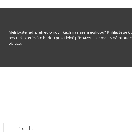
Měli byste rádi přehled o novinkách na našem e-shopu? Přihlaste se k
novinek, které vám budou pravidelně přicházet na e-mail. S námi bude
obraze.
E-mail: