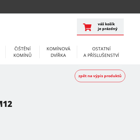
váš košík
je prázdný
ČIŠTĚNÍ
KOMÍNOVÁ
OSTATNÍ
KOMÍNŮ
DVÍŘKA
A PŘÍSLUŠENSTVÍ
zpět na výpis produktů
M12