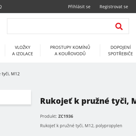
Q
Přihlásit se
Registrovat se
VLOŽKY
PROSTUPY KOMÍNŮ
DOPOJENÍ
A IZOLACE
A KOUŘOVODŮ
SPOTŘEBIČE
 tyči, M12
Rukojeť k pružné tyči, 
Produkt:
ZC1936
Rukojeť k pružné tyči, M12, polypropylen