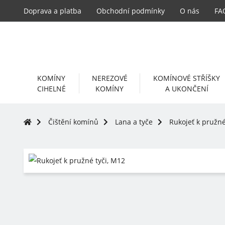
Doprava a platba
Obchodní podmínky
O nás
FA
KOMÍNY
NEREZOVÉ
KOMÍNOVÉ STŘÍŠKY
CIHELNÉ
KOMÍNY
A UKONČENÍ
Čištění komínů
Lana a tyče
Rukojeť k pružné
-5%