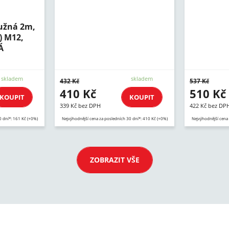
ružná 2m,
) M12,
Á
skladem
skladem
432 Kč
537 Kč
410 Kč
510 Kč
KOUPIT
KOUPIT
339 Kč bez DPH
422 Kč bez DP
0 dní*: 161 Kč (+0%)
Nejvýhodnější cena za posledních 30 dní*: 410 Kč (+0%)
Nejvýhodnější cena 
ZOBRAZIT VŠE