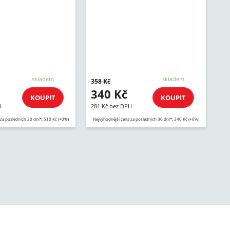
skladem
skladem
358 Kč
340 Kč
KOUPIT
KOUPIT
H
281 Kč bez DPH
za posledních 30 dní*: 510 Kč (+0%)
Nejvýhodnější cena za posledních 30 dní*: 340 Kč (+0%)