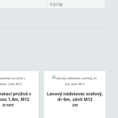
0.02 kg
metací pružná s
Lanový nádstavec ocelový,
tkou 1,4m, M12
d= 6m, závit M12
ZC1875
Z30