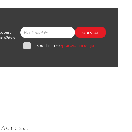
 odběru
ODESLAT
te vždy v
Souhlasím se
zpracováním údajů
Adresa: