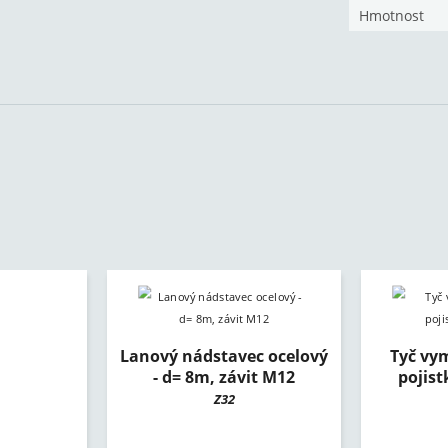
Hmotnost
Lanový nádstavec ocelový
Tyč vy
- d= 8m, závit M12
pojis
Z32