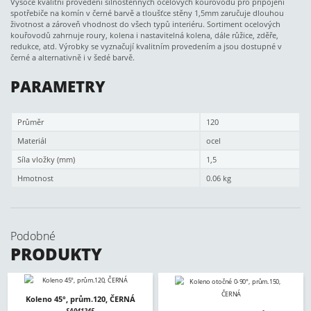
Vysoce kvalitní provedení silnostěnných ocelových kouřovodů pro připojení
spotřebiče na komín v černé barvě a tloušťce stěny 1,5mm zaručuje dlouhou
životnost a zároveň vhodnost do všech typů interiéru. Sortiment ocelových
kouřovodů zahrnuje roury, kolena i nastavitelná kolena, dále růžice, zděře,
redukce, atd. Výrobky se vyznačují kvalitním provedením a jsou dostupné v
černé a alternativně i v šedé barvě.
PARAMETRY
Průměr
120
Materiál
ocel
Síla vložky (mm)
1,5
Hmotnost
0.06 kg
Podobné
PRODUKTY
Koleno 45°, prům.120, ČERNÁ
SA041245