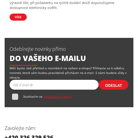
výrazně lišit, při požadavku na rychlé dodání zboží doporučujeme
dostupnost telefonicky ověřit.
VÍCE
Odebírejte novinky přímo
DO VAŠEHO E-MAILU
Měli byste rádi přehled o novinkách na našem e-shopu? Přihlaste se k odběru
novinek, které vám budou pravidelně přicházet na e-mail. S námi budete vždy v
obraze.
ODESLAT
Souhlasím se
zpracováním údajů
Zavolejte nám:
+420 326 329 526