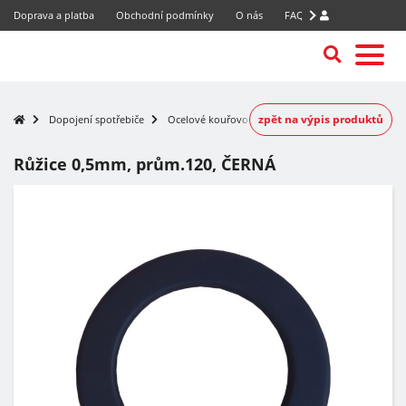
Doprava a platba
Obchodní podmínky
O nás
FAQ
zpět na výpis produktů
Dopojení spotřebiče
Ocelové kouřovody
Růžice 0,5mm, prům.120, ČERNÁ