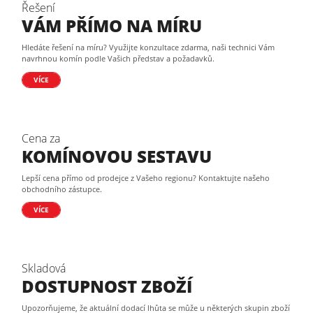
Řešení
VÁM PŘÍMO NA MÍRU
Hledáte řešení na míru? Využijte konzultace zdarma, naši technici Vám
navrhnou komín podle Vašich představ a požadavků.
VÍCE
Cena za
KOMÍNOVOU SESTAVU
Lepší cena přímo od prodejce z Vašeho regionu? Kontaktujte našeho
obchodního zástupce.
VÍCE
Skladová
DOSTUPNOST ZBOŽÍ
Upozorňujeme, že aktuální dodací lhůta se může u některých skupin zboží