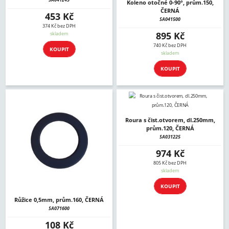
Koleno otočné 0-90°, prům.150,
ČERNÁ
453 Kč
SA041500
374 Kč bez DPH
895 Kč
skladem
740 Kč bez DPH
KOUPIT
skladem
KOUPIT
Roura s čist.otvorem, dl.250mm,
prům.120, ČERNÁ
SA031225
974 Kč
805 Kč bez DPH
skladem
KOUPIT
Růžice 0,5mm, prům.160, ČERNÁ
SA071600
108 Kč