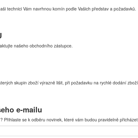
naši technici Vám navrhnou komín podle Vašich představ a požadavků.
U
aktujte našeho obchodního zástupce.
erých skupin zboží výrazně lišit, při požadavku na rychlé dodání zboží
šeho e-mailu
? Přihlaste se k odběru novinek, které vám budou pravidelně přicházet