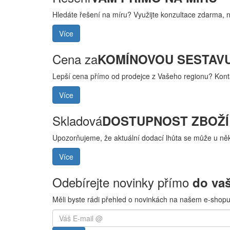
Hledáte řešení na míru? Využijte konzultace zdarma, 
Více
Cena za
KOMÍNOVOU SESTAV
Lepší cena přímo od prodejce z Vašeho regionu? Kont
Více
Skladová
DOSTUPNOST ZBOŽÍ
Upozorňujeme, že aktuální dodací lhůta se může u někt
Více
Odebírejte novinky přímo
do va
Měli byste rádi přehled o novinkách na našem e-shopu