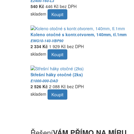
E2400-160-L3
540 Kč
446 Kč bez DPH
skladem
Koupit
Koleno otočné s kontr.otvorem, 140mm, tl.1mm
EWG10-140-VBP90
2 334 Kč
1 929 Kč bez DPH
skladem
Koupit
Střešní háky otočné (2ks)
E1000-000-DAD
2 526 Kč
2 088 Kč bez DPH
skladem
Koupit
Řešení
VÁM PŘÍMO NA MÍRU