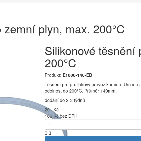
ro zemní plyn, max. 200°C
Silikonové těsnění
200°C
Produkt:
E1000-140-ED
Těsnění pro přetlakový provoz komína. Určeno pr
odolnost do 200°C. Průměr 140mm.
dodání do 2-3 týdnů
201 Kč
166 Kč bez DPH