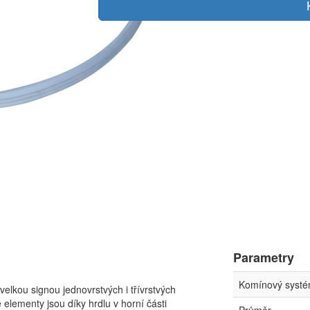
Parametry
Komínový syst
elkou signou jednovrstvých i třívrstvých
lementy jsou díky hrdlu v horní části