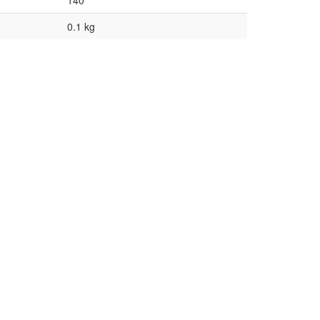
140
0.1 kg