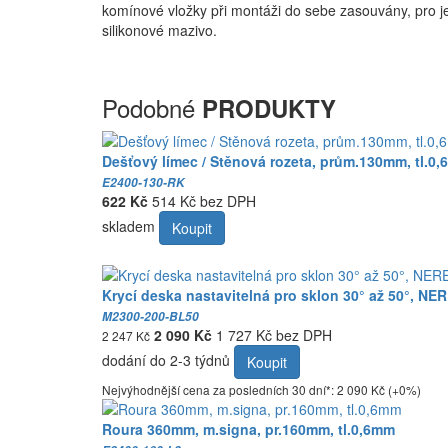
komínové vložky při montáži do sebe zasouvány, pro 
silikonové mazivo.
Podobné
PRODUKTY
Dešťový límec / Stěnová rozeta, prům.130mm, tl.0
E2400-130-RK
622 Kč
514 Kč bez DPH
skladem
Koupit
Krycí deska nastavitelná pro sklon 30° až 50°, NER
M2300-200-BL50
2 090 Kč
1 727 Kč bez DPH
2 247 Kč
dodání do 2-3 týdnů
Koupit
Nejvýhodnější cena za posledních 30 dní*: 2 090 Kč (+0%)
Roura 360mm, m.signa, pr.160mm, tl.0,6mm