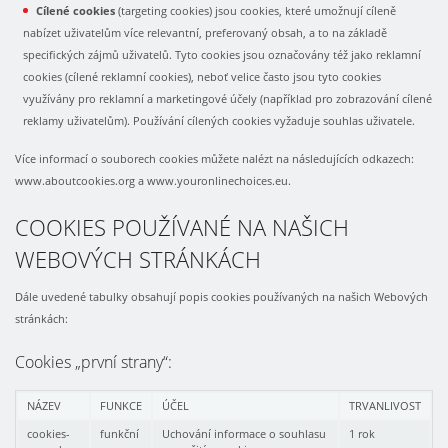
Cílené cookies
(targeting cookies) jsou cookies, které umožnují cíleně
nabízet uživatelům více relevantní, preferovaný obsah, a to na základě
specifických zájmů uživatelů. Tyto cookies jsou označovány též jako reklamní
cookies (cílené reklamní cookies), neboť velice často jsou tyto cookies
využívány pro reklamní a marketingové účely (například pro zobrazování cílené
reklamy uživatelům). Používání cílených cookies vyžaduje souhlas uživatele.
Více informací o souborech cookies můžete nalézt na následujících odkazech:
www.aboutcookies.org a www.youronlinechoices.eu.
COOKIES POUŽÍVANÉ NA NAŠICH
WEBOVÝCH STRÁNKÁCH
Dále uvedené tabulky obsahují popis cookies používaných na našich Webových
stránkách:
Cookies „první strany“:
NÁZEV
FUNKCE
ÚČEL
TRVANLIVOST
cookies-
funkční
Uchování informace o souhlasu
1 rok