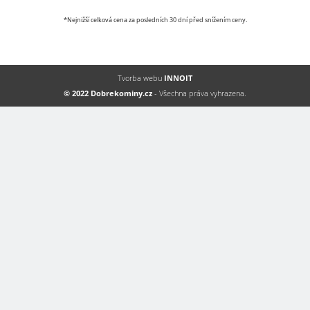
*Nejnižší celková cena za posledních 30 dní před snížením ceny.
Tvorba webu
INNOIT
© 2022 Dobrekominy.cz
- Všechna práva vyhrazena.