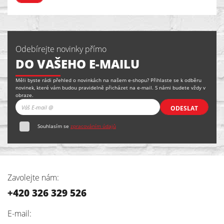
Odebírejte novinky přímo
DO VAŠEHO E-MAILU
Měli byste rádi přehled o novinkách na našem e-shopu? Přihlaste se k odběru
novinek, které vám budou pravidelně přicházet na e-mail. S námi budete vždy v
obraze.
ODESLAT
Souhlasím se
zpracováním údajů
Zavolejte nám:
+420 326 329 526
E-mail: