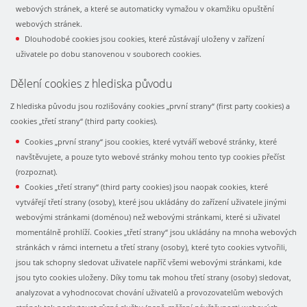
webových stránek, a které se automaticky vymažou v okamžiku opuštění
webových stránek.
Dlouhodobé cookies jsou cookies, které zůstávají uloženy v zařízení
uživatele po dobu stanovenou v souborech cookies.
Dělení cookies z hlediska původu
Z hlediska původu jsou rozlišovány cookies „první strany“ (first party cookies) a
cookies „třetí strany“ (third party cookies).
Cookies „první strany“ jsou cookies, které vytváří webové stránky, které
navštěvujete, a pouze tyto webové stránky mohou tento typ cookies přečíst
(rozpoznat).
Cookies „třetí strany“ (third party cookies) jsou naopak cookies, které
vytvářejí třetí strany (osoby), které jsou ukládány do zařízení uživatele jinými
webovými stránkami (doménou) než webovými stránkami, které si uživatel
momentálně prohlíží. Cookies „třetí strany“ jsou ukládány na mnoha webových
stránkách v rámci internetu a třetí strany (osoby), které tyto cookies vytvořili,
jsou tak schopny sledovat uživatele napříč všemi webovými stránkami, kde
jsou tyto cookies uloženy. Díky tomu tak mohou třetí strany (osoby) sledovat,
analyzovat a vyhodnocovat chování uživatelů a provozovatelům webových