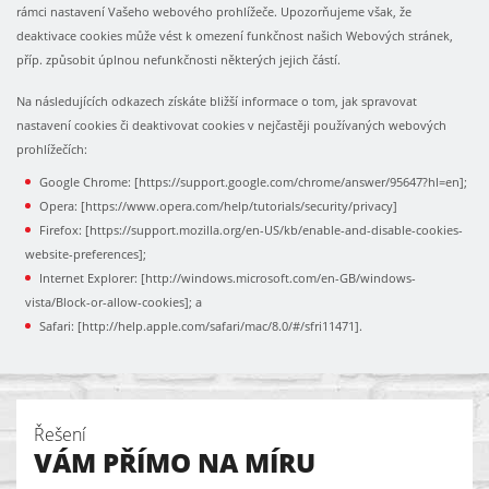
rámci nastavení Vašeho webového prohlížeče. Upozorňujeme však, že
deaktivace cookies může vést k omezení funkčnost našich Webových stránek,
příp. způsobit úplnou nefunkčnosti některých jejich částí.
Na následujících odkazech získáte bližší informace o tom, jak spravovat
nastavení cookies či deaktivovat cookies v nejčastěji používaných webových
prohlížečích:
Google Chrome: [https://support.google.com/chrome/answer/95647?hl=en];
Opera: [https://www.opera.com/help/tutorials/security/privacy]
Firefox: [https://support.mozilla.org/en-US/kb/enable-and-disable-cookies-
website-preferences];
Internet Explorer: [http://windows.microsoft.com/en-GB/windows-
vista/Block-or-allow-cookies]; a
Safari: [http://help.apple.com/safari/mac/8.0/#/sfri11471].
Řešení
VÁM PŘÍMO NA MÍRU