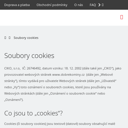
Doprava a platba
Obchodní podmínky
O nás
FAQ
Soubory cookies
Soubory cookies
CIKO, s.r.o, IČ: 26746492, datum vzniku: 18. 12. 2002 (dále také jen „CIKO"), jako
provozovatel webových stránek www.dobrekominy.cz (dále jen „Webové
stránky“), tímto vydává pro uživatele Webových stránek (dále jen „Uživatelé“
nebo „Vy“) toto oznámení o souborech cookies, které jsou používány na
Webových stránkách (dále jen „Oznámení o souborech cookie“ nebo
„Oznámení“).
Co jsou to „cookies“?
Cookies (či soubory cookies) jsou textové (datové) soubory obsahující malé