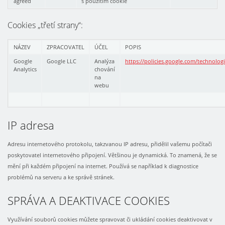
agreed
s použitím cookie
Cookies „třetí strany“:
NÁZEV
ZPRACOVATEL
ÚČEL
POPIS
Google
Google LLC
Analýza
https://policies.google.com/technolog
Analytics
chování
na
webu
IP adresa
Adresu internetového protokolu, takzvanou IP adresu, přidělil vašemu počítači
poskytovatel internetového připojení. Většinou je dynamická. To znamená, že se
mění při každém připojení na internet. Používá se například k diagnostice
problémů na serveru a ke správě stránek.
SPRÁVA A DEAKTIVACE COOKIES
Využívání souborů cookies můžete spravovat či ukládání cookies deaktivovat v