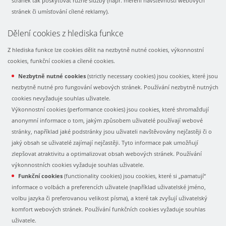
stránek tak poskytovat různé služby (např. měření návštěvnosti webových
stránek či umísťování cílené reklamy).
Dělení cookies z hlediska funkce
Z hlediska funkce lze cookies dělit na nezbytně nutné cookies, výkonnostní
cookies, funkční cookies a cílené cookies.
Nezbytně nutné cookies
(strictly necessary cookies) jsou cookies, které jsou
nezbytně nutné pro fungování webových stránek. Používání nezbytně nutných
cookies nevyžaduje souhlas uživatele.
Výkonnostní cookies (performance cookies) jsou cookies, které shromažďují
anonymní informace o tom, jakým způsobem uživatelé používají webové
stránky, například jaké podstránky jsou uživateli navštěvovány nejčastěji či o
jaký obsah se uživatelé zajímají nejčastěji. Tyto informace pak umožňují
zlepšovat atraktivitu a optimalizovat obsah webových stránek. Používání
výkonnostních cookies vyžaduje souhlas uživatele.
Funkční cookies
(functionality cookies) jsou cookies, které si „pamatují“
informace o volbách a preferencích uživatele (například uživatelské jméno,
volbu jazyka či preferovanou velikost písma), a které tak zvyšují uživatelský
komfort webových stránek. Používání funkčních cookies vyžaduje souhlas
uživatele.