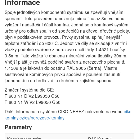
Informace
Spoje jednotlivých komponentů systému se zpevňují vnějšími
sponami. Toto provedení umožňuje mimo jiné až 3m volného
vyložení nadstřešní části komína. Jedná se o komínový systém
určený pro odtah spalin od spotřebičů na dřevo, dřevěné pelety,
plyn v podtlakovém provozu. Prvky systému splňují nejvyšší
teplotní zatřídění do 600°C. Jednotlivé díly se skládají z vnitřní
vložky podélně svařené z nerezové oceli třídy 1.4521 tloušťky
0,5mm. Tato vložka je obalena minerální vatou tloušťky 30mm.
Vnější plášť je rovněž podélně svařen z nerezového plechu tř.
1.4509 a je lakován do odstínu RAL 9005 (černá). Vlastní
sestavování komínových prvků spočívá v pouhém zasunutí
jednoho dílu do hrdla v dílu druhém a zajištění sponou.
Značení systému dle CE:
T 600 N1 D V2 L99050 G50
T 600 N1 W V2 L99050 G50
Další informace o systému CIKO NEREZ naleznete na webu
ciko-
kominy.cz/cs/nerezove-kominy
Parametry