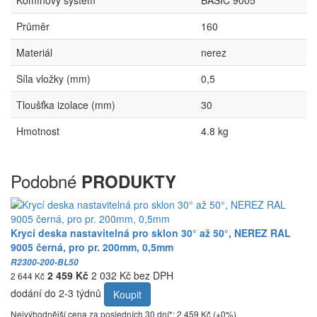
Komínový systém
BASIC 9005
Průměr
160
Materiál
nerez
Síla vložky (mm)
0,5
Tloušťka izolace (mm)
30
Hmotnost
4.8 kg
Podobné
PRODUKTY
Krycí deska nastavitelná pro sklon 30° až 50°, NEREZ RAL
9005 černá, pro pr. 200mm, 0,5mm
R2300-200-BL50
2 459 Kč
2 032 Kč bez DPH
2 644 Kč
dodání do 2-3 týdnů
Koupit
Nejvýhodnější cena za posledních 30 dní*: 2 459 Kč (+0%)