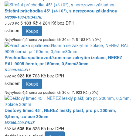
Střešní průchodka 45° (+/-10°), s nerezovou základnou
M2300-180-DGB45NE
5 183 Kč
4 284 Kč bez DPH
5 573 Kč
skladem
Koupit
Nejvýhodnější cena za posledních 30 dní*: 5 183 Kč (+0%)
Přechodka spalinovod/komín se zakrytím izolace, NEREZ
RAL 9005 černá, pr.150mm, 0,5mm/30mm
R2300-150-EU
923 Kč
763 Kč bez DPH
992 Kč
skladem
Koupit
Nejvýhodnější cena za posledních 30 dní*: 923 Kč (+0%)
Dešťový límec 45°, NEREZ lesklý plášť, pro pr. 200mm,
0,5mm, izolace 30mm
M2300-200-RK45
635 Kč
525 Kč bez DPH
682 Kč