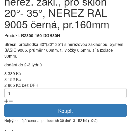
nerez. zákl., pro sklon
20°- 35°, NEREZ RAL
9005 černá, pr.160mm
Produkt:
R2300-160-DGB30N
Střešní průchodka 30°(20°-35°) s nerezovou základnou. Systém
BASIC 9005, průměr 160mm, tl. vložky 0,5mm, síla izolace
30mm.
dodání do 2-3 týdnů
3 389 Kč
3 152 Kč
2 605 Kč bez DPH
Koupit
Nejvýhodnější cena za posledních 30 dní*: 3 152 Kč (+0%)