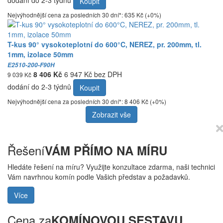
dodání do 2-3 týdnů
Koupit
Nejvýhodnější cena za posledních 30 dní*: 635 Kč (+0%)
T-kus 90° vysokoteplotní do 600°C, NEREZ, pr. 200mm, tl.
1mm, izolace 50mm
E2510-200-F90H
8 406 Kč
6 947 Kč bez DPH
9 039 Kč
dodání do 2-3 týdnů
Koupit
Nejvýhodnější cena za posledních 30 dní*: 8 406 Kč (+0%)
Zobrazit vše
Řešení
VÁM PŘÍMO NA MÍRU
Hledáte řešení na míru? Využijte konzultace zdarma, naši technici
Vám navrhnou komín podle Vašich představ a požadavků.
Více
Cena za
KOMÍNOVOU SESTAVU