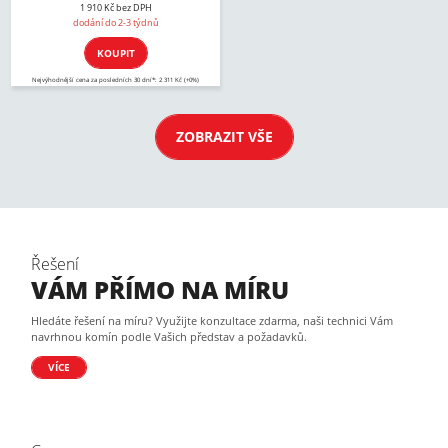
1 910 Kč bez DPH
dodání do 2-3 týdnů
KOUPIT
Nejvýhodnější cena za posledních 30 dní*: 2 311 Kč (+0%)
ZOBRAZIT VŠE
Řešení
VÁM PŘÍMO NA MÍRU
Hledáte řešení na míru? Využijte konzultace zdarma, naši technici Vám
navrhnou komín podle Vašich představ a požadavků.
VÍCE