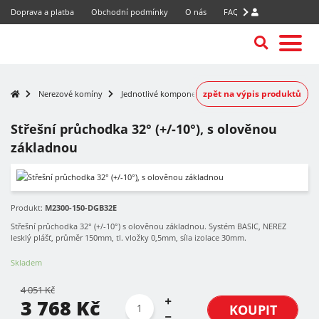
Doprava a platba
Obchodní podmínky
O nás
FAQ
zpět na výpis produktů
Nerezové komíny
Jednotlivé komponenty
Střešní průchodka 32° (+/-10°), s olověnou
základnou
-7%
Produkt:
M2300-150-DGB32E
Střešní průchodka 32° (+/-10°) s olověnou základnou. Systém BASIC, NEREZ
lesklý plášť, průměr 150mm, tl. vložky 0,5mm, síla izolace 30mm.
Skladem
4 051 Kč
3 768 Kč
KOUPIT