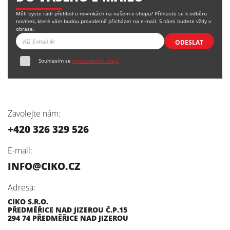
Měli byste rádi přehled o novinkách na našem e-shopu? Přihlaste se k odběru
novinek, které vám budou pravidelně přicházet na e-mail. S námi budete vždy v
obraze.
ODESLAT
Souhlasím se
zpracováním údajů
Zavolejte nám:
+420 326 329 526
E-mail:
INFO@CIKO.CZ
Adresa:
CIKO S.R.O.
PŘEDMĚŘICE NAD JIZEROU Č.P.15
294 74 PŘEDMĚŘICE NAD JIZEROU