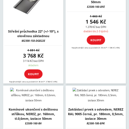
50mm
E2500-160-BPZ
1 663 Kč
1 546 Kč
1 278 Kč bez DPH
Střešní průchodka 22° (+/-10°), s
dodání do 2-3 týdnů
olověnou základnou
KOUPIT
M2300-150-DGB22E
Nejvýhodnější cena za posledních 30 dní*: 1 546 Kč (+0%)
4 051 Kč
3 768 Kč
3 114 Kč bez DPH
skladem
KOUPIT
Nejvýhodnější cena za posledních 30 dní*: 3 768 Kč (+0%)
Komínové ukončení s dešťovou
Zakládací prvek s odvodem, NEREZ
stříškou, NEREZ, pr. 160mm,
RAL 9005 černá, pr. 180mm, 0,5mm,
tl.0,6mm, izolace 50mm
izolace 30mm
E2500-160-RH
R2300-180-BPK