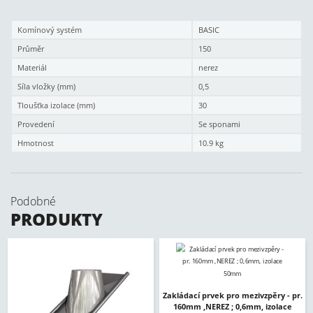
Komínový systém
BASIC
Průměr
150
Materiál
nerez
Síla vložky (mm)
0,5
Tloušťka izolace (mm)
30
Provedení
Se sponami
Hmotnost
10.9 kg
Podobné
PRODUKTY
Zakládací prvek pro mezivzpěry - pr.
160mm ,NEREZ ; 0,6mm, izolace