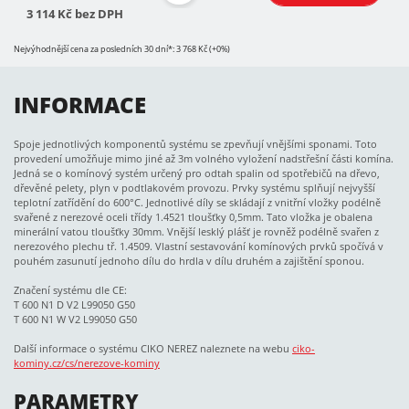
3 114 Kč bez DPH
Nejvýhodnější cena za posledních 30 dní*: 3 768 Kč (+0%)
INFORMACE
Spoje jednotlivých komponentů systému se zpevňují vnějšími sponami. Toto
provedení umožňuje mimo jiné až 3m volného vyložení nadstřešní části komína.
Jedná se o komínový systém určený pro odtah spalin od spotřebičů na dřevo,
dřevěné pelety, plyn v podtlakovém provozu. Prvky systému splňují nejvyšší
teplotní zatřídění do 600°C. Jednotlivé díly se skládají z vnitřní vložky podélně
svařené z nerezové oceli třídy 1.4521 tloušťky 0,5mm. Tato vložka je obalena
minerální vatou tloušťky 30mm. Vnější lesklý plášť je rovněž podélně svařen z
nerezového plechu tř. 1.4509. Vlastní sestavování komínových prvků spočívá v
pouhém zasunutí jednoho dílu do hrdla v dílu druhém a zajištění sponou.
Značení systému dle CE:
T 600 N1 D V2 L99050 G50
T 600 N1 W V2 L99050 G50
Další informace o systému CIKO NEREZ naleznete na webu
ciko-
kominy.cz/cs/nerezove-kominy
PARAMETRY