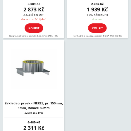
3 089 Kč
2 085 Kč
2 873 Kč
1 939 Kč
2 374 Kč bez DPH
1 602 Kč bez DPH
dodání do 2-3 týdnů
skladem
KOUPIT
KOUPIT
Nejvýhodnější cena za posledních 30 dní*: 2 873 Kč (+0%)
Nejvýhodnější cena za posledních 30 dní*: 1 939 Kč (+0%)
Zakládací prvek - NEREZ; pr. 150mm,
1mm, izolace 50mm
E2510-150-BPK
2 485 Kč
2 311 Kč