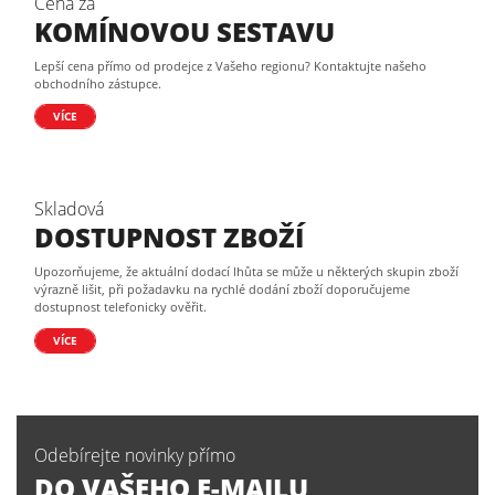
Cena za
KOMÍNOVOU SESTAVU
Lepší cena přímo od prodejce z Vašeho regionu? Kontaktujte našeho
obchodního zástupce.
VÍCE
Skladová
DOSTUPNOST ZBOŽÍ
Upozorňujeme, že aktuální dodací lhůta se může u některých skupin zboží
výrazně lišit, při požadavku na rychlé dodání zboží doporučujeme
dostupnost telefonicky ověřit.
VÍCE
Odebírejte novinky přímo
DO VAŠEHO E-MAILU