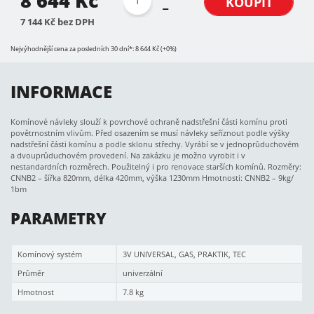
8 644 Kč
KOUPIT
7 144 Kč bez DPH
Nejvýhodnější cena za posledních 30 dní*: 8 644 Kč (+0%)
INFORMACE
Komínové návleky slouží k povrchové ochraně nadstřešní části komínu proti
povětrnostním vlivům. Před osazením se musí návleky seříznout podle výšky
nadstřešní části komínu a podle sklonu střechy. Vyrábí se v jednoprůduchovém
a dvouprůduchovém provedení. Na zakázku je možno vyrobit i v
nestandardních rozměrech. Použitelný i pro renovace starších komínů. Rozměry:
CNNB2 – šířka 820mm, délka 420mm, výška 1230mm Hmotnosti: CNNB2 – 9kg/
1bm
PARAMETRY
Komínový systém
3V UNIVERSAL, GAS, PRAKTIK, TEC
Průměr
univerzální
Hmotnost
7.8 kg