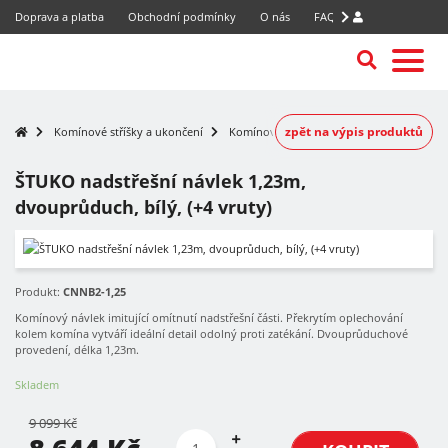
Doprava a platba
Obchodní podmínky
O nás
FAQ
zpět na výpis produktů
Komínové stříšky a ukončení
Komínové návleky
ŠTUKO nadstřešní návlek 1,23m,
dvouprůduch, bílý, (+4 vruty)
-5%
Produkt:
CNNB2-1,25
Komínový návlek imitující omítnutí nadstřešní části. Překrytím oplechování
kolem komína vytváří ideální detail odolný proti zatékání. Dvouprůduchové
provedení, délka 1,23m.
Skladem
9 099 Kč