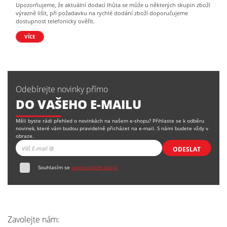
Upozorňujeme, že aktuální dodací lhůta se může u některých skupin zboží
výrazně lišit, při požadavku na rychlé dodání zboží doporučujeme
dostupnost telefonicky ověřit.
VÍCE
Odebírejte novinky přímo
DO VAŠEHO E-MAILU
Měli byste rádi přehled o novinkách na našem e-shopu? Přihlaste se k odběru
novinek, které vám budou pravidelně přicházet na e-mail. S námi budete vždy v
obraze.
ODESLAT
Souhlasím se
zpracováním údajů
Zavolejte nám: