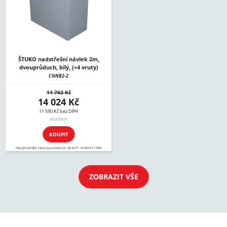
ŠTUKO nadstřešní návlek 2m,
dvouprůduch, bílý, (+4 vruty)
CNNB2-2
14 762 Kč
14 024 Kč
11 590 Kč bez DPH
skladem
KOUPIT
Nejvýhodnější cena za posledních 30 dní*: 14 024 Kč (+0%)
ZOBRAZIT VŠE