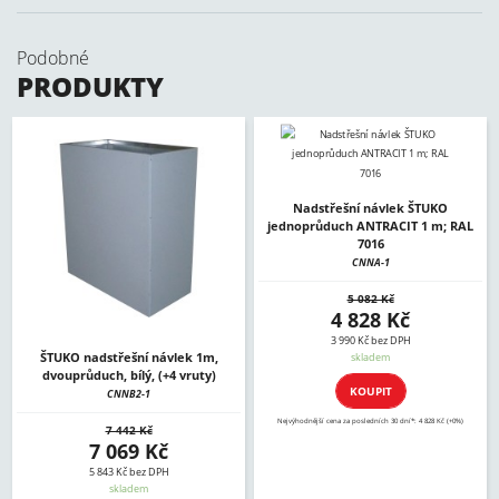
Podobné
PRODUKTY
Nadstřešní návlek ŠTUKO
jednoprůduch ANTRACIT 1 m; RAL
7016
CNNA-1
5 082 Kč
4 828 Kč
3 990 Kč bez DPH
ŠTUKO nadstřešní návlek 1m,
skladem
dvouprůduch, bílý, (+4 vruty)
KOUPIT
CNNB2-1
Nejvýhodnější cena za posledních 30 dní*: 4 828 Kč (+0%)
7 442 Kč
7 069 Kč
5 843 Kč bez DPH
skladem