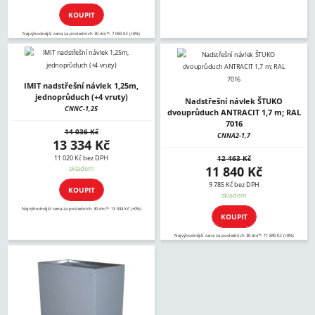
KOUPIT
Nejvýhodnější cena za posledních 30 dní*: 7 069 Kč (+0%)
IMIT nadstřešní návlek 1,25m,
jednoprůduch (+4 vruty)
Nadstřešní návlek ŠTUKO
CNNC-1,25
dvouprůduch ANTRACIT 1,7 m; RAL
7016
14 036 Kč
CNNA2-1,7
13 334 Kč
11 020 Kč bez DPH
12 463 Kč
11 840 Kč
skladem
9 785 Kč bez DPH
KOUPIT
skladem
Nejvýhodnější cena za posledních 30 dní*: 13 334 Kč (+0%)
KOUPIT
Nejvýhodnější cena za posledních 30 dní*: 11 840 Kč (+0%)