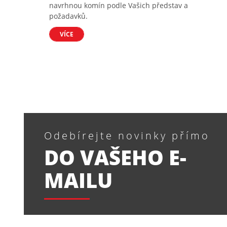
navrhnou komín podle Vašich představ a
požadavků.
VÍCE
Odebírejte novinky přímo
DO VAŠEHO E-
MAILU