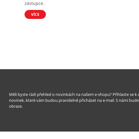
zástupce.
VÍCE
Měli byste rádi přehled o novinkách na našem e-shopu? Přihlaste se k
novinek, které vám budou pravidelně přicházet na e-mail. S námi bude
obraze.