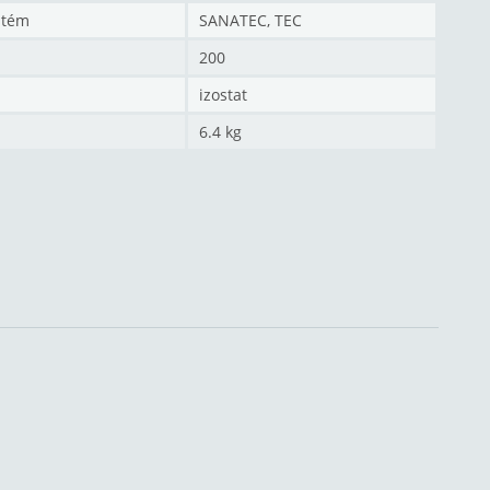
stém
SANATEC, TEC
200
izostat
6.4 kg