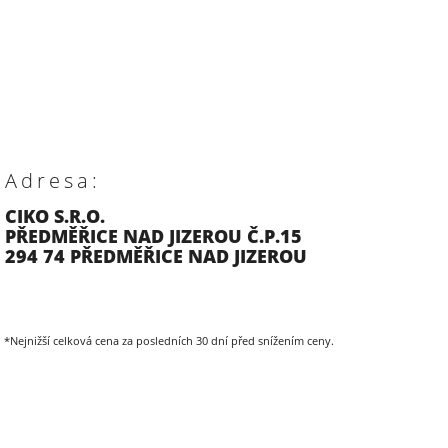
Adresa:
CIKO S.R.O.
PŘEDMĚŘICE NAD JIZEROU Č.P.15
294 74 PŘEDMĚŘICE NAD JIZEROU
*Nejnižší celková cena za posledních 30 dní před snížením ceny.