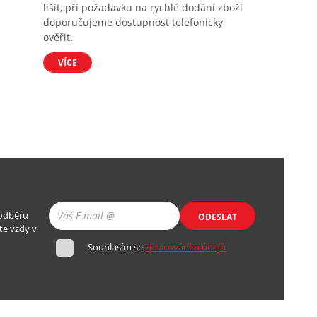
lišit, při požadavku na rychlé dodání zboží
doporučujeme dostupnost telefonicky
ověřit.
VÍCE
 odběru
ODESLAT
te vždy v
Souhlasím se
zpracováním údajů