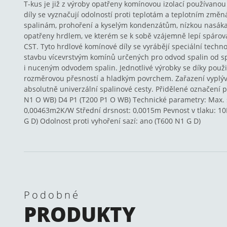
T-kus je již z výroby opatřeny komínovou izolací používano
díly se vyznačují odolností proti teplotám a teplotním změn
spalinám, prohoření a kyselým kondenzátům, nízkou nasákavo
opatřeny hrdlem, ve kterém se k sobě vzájemně lepí spár
CST. Tyto hrdlové komínové díly se vyrábějí speciální techno
stavbu vícevrstvým komínů určených pro odvod spalin od s
i nuceným odvodem spalin. Jednotlivé výrobky se díky použi
rozměrovou přesností a hladkým povrchem. Zařazení vyplývaj
absolutně univerzální spalinové cesty. Přidělené označení 
N1 O WB) D4 P1 (T200 P1 O WB) Technické parametry: Max. 
0,00463m2K/W Střední drsnost: 0,0015m Pevnost v tlaku: 10
G D) Odolnost proti vyhoření sazí: ano (T600 N1 G D)
Podobné
PRODUKTY