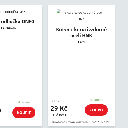
í odbočka DN80
CPOR080
Kotva z korozivzdorné
oceli HNK
CUK
skladem
30 Kč
skladem
29 Kč
KOUPIT
H
KOUPIT
24 Kč bez DPH
Nejvýhodnější cena za posledních 30 dní*: 29 Kč (+0%)