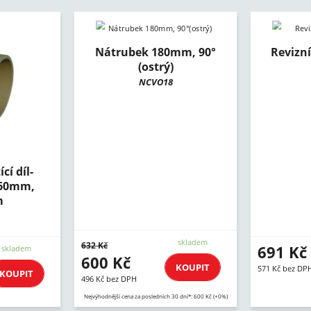
Nátrubek 180mm, 90°
Revizn
(ostrý)
NCVO18
cí díl-
160mm,
m
skladem
632 Kč
691 Kč
skladem
600 Kč
KOUPIT
571 Kč bez DP
KOUPIT
496 Kč bez DPH
Nejvýhodnější cena za posledních 30 dní*: 600 Kč (+0%)