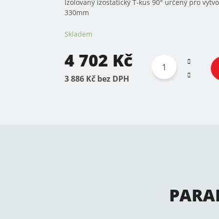
Izolovaný izostatický T-kus 90° určený pro vy
330mm
Skladem
4 702 Kč
3 886 Kč bez DPH
PARA