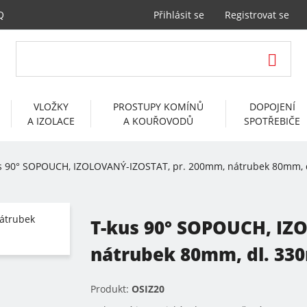
Q
Přihlásit se
Registrovat se
VLOŽKY
PROSTUPY KOMÍNŮ
DOPOJENÍ
A IZOLACE
A KOUŘOVODŮ
SPOTŘEBIČE
s 90° SOPOUCH, IZOLOVANÝ-IZOSTAT, pr. 200mm, nátrubek 80mm,
T-kus 90° SOPOUCH, IZ
nátrubek 80mm, dl. 3
Produkt:
OSIZ20