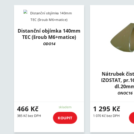
Distanční objímka 140mm
TEC (šroub M6+matice)
ODO14
Nátrubek čistí
IZOSTAT, pr.
dl.20m
ONOC16
466 Kč
1 295 Kč
skladem
385 Kč bez DPH
1 070 Kč bez DPH
KOUPIT