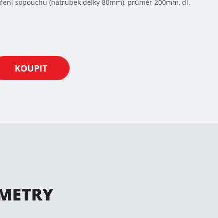
tvoření sopouchu (nátrubek délky 80mm), průměr 200mm, dl.
KOUPIT
METRY