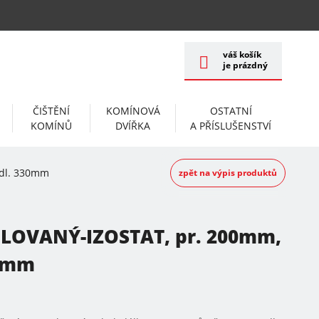
váš košík
je prázdný
ČIŠTĚNÍ
KOMÍNOVÁ
OSTATNÍ
KOMÍNŮ
DVÍŘKA
A PŘÍSLUŠENSTVÍ
 dl. 330mm
zpět na výpis produktů
OLOVANÝ-IZOSTAT, pr. 200mm,
30mm