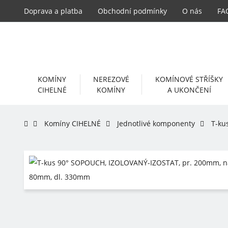
Doprava a platba
Obchodní podmínky
O nás
FA
KOMÍNY
NEREZOVÉ
KOMÍNOVÉ STŘÍŠKY
CIHELNÉ
KOMÍNY
A UKONČENÍ
Komíny CIHELNÉ
Jednotlivé komponenty
T-ku