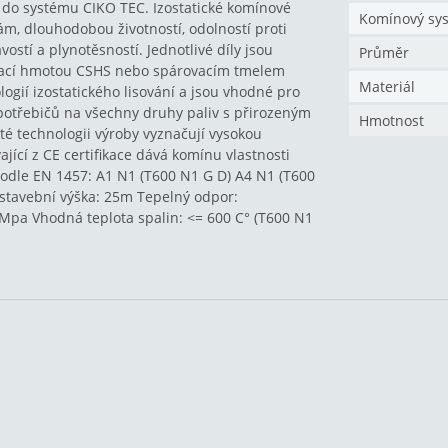
u do systému CIKO TEC. Izostatické komínové
Komínový sy
ám, dlouhodobou životností, odolností proti
stí a plynotěsností. Jednotlivé díly jsou
Průměr
ovací hmotou CSHS nebo spárovacím tmelem
Materiál
logií izostatického lisování a jsou vhodné pro
potřebičů na všechny druhy paliv s přirozeným
Hmotnost
té technologii výroby vyznačují vysokou
ící z CE certifikace dává komínu vlastnosti
podle EN 1457: A1 N1 (T600 N1 G D) A4 N1 (T600
stavební výška: 25m Tepelný odpor:
Mpa Vhodná teplota spalin: <= 600 C° (T600 N1