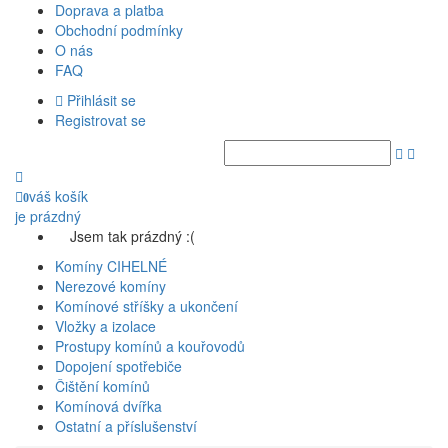
Doprava a platba
Obchodní podmínky
O nás
FAQ
Přihlásit se
Registrovat se
váš košík
0
je prázdný
Jsem tak prázdný :(
Komíny CIHELNÉ
Nerezové komíny
Komínové stříšky a ukončení
Vložky a izolace
Prostupy komínů a kouřovodů
Dopojení spotřebiče
Čištění komínů
Komínová dvířka
Ostatní a příslušenství