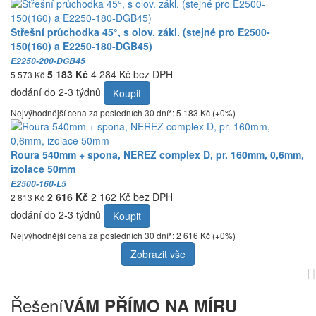
Střešní průchodka 45°, s olov. zákl. (stejné pro E2500-
150(160) a E2250-180-DGB45)
E2250-200-DGB45
5 183 Kč
4 284 Kč bez DPH
5 573 Kč
dodání do 2-3 týdnů
Koupit
Nejvýhodnější cena za posledních 30 dní*: 5 183 Kč (+0%)
Roura 540mm + spona, NEREZ complex D, pr. 160mm, 0,6mm,
izolace 50mm
E2500-160-L5
2 616 Kč
2 162 Kč bez DPH
2 813 Kč
dodání do 2-3 týdnů
Koupit
Nejvýhodnější cena za posledních 30 dní*: 2 616 Kč (+0%)
Zobrazit vše
Řešení
VÁM PŘÍMO NA MÍRU