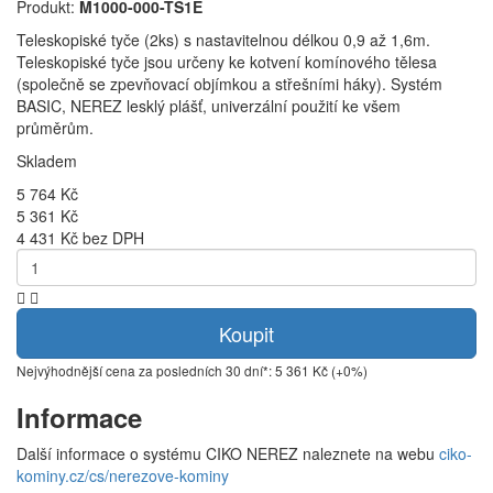
Produkt:
M1000-000-TS1E
Teleskopiské tyče (2ks) s nastavitelnou délkou 0,9 až 1,6m.
Teleskopiské tyče jsou určeny ke kotvení komínového tělesa
(společně se zpevňovací objímkou a střešními háky). Systém
BASIC, NEREZ lesklý plášť, univerzální použití ke všem
průměrům.
Skladem
5 764 Kč
5 361 Kč
4 431 Kč bez DPH
Koupit
Nejvýhodnější cena za posledních 30 dní*: 5 361 Kč (+0%)
Informace
Další informace o systému CIKO NEREZ naleznete na webu
ciko-
kominy.cz/cs/nerezove-kominy