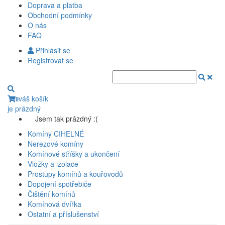
Doprava a platba
Obchodní podmínky
O nás
FAQ
Přihlásit se
Registrovat se
váš košík
0
je prázdný
Jsem tak prázdný :(
Komíny CIHELNÉ
Nerezové komíny
Komínové stříšky a ukončení
Vložky a izolace
Prostupy komínů a kouřovodů
Dopojení spotřebiče
Čištění komínů
Komínová dvířka
Ostatní a příslušenství