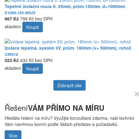
Tepelně izolační roura tl. 25mm, prům.150mm, d=1000mm
E1000-150-WD25
967 Kč
799 Kč bez DPH
skladem
Koupit
Izolace tepelná, systém 3V, prům. 180mm (v= 500mm), rohož
CIRS18
523 Kč
432 Kč bez DPH
skladem
Koupit
Zobrazit vše
Řešení
VÁM PŘÍMO NA MÍRU
Hledáte řešení na míru? Využijte konzultace zdarma, naši technici
Vám navrhnou komín podle Vašich představ a požadavků.
Více