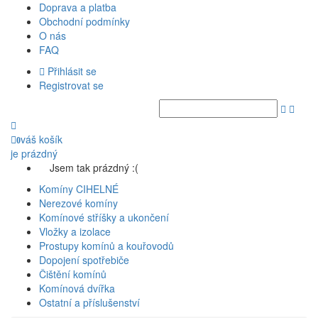
Doprava a platba
Obchodní podmínky
O nás
FAQ
Přihlásit se
Registrovat se
váš košík
0
je prázdný
Jsem tak prázdný :(
Komíny CIHELNÉ
Nerezové komíny
Komínové stříšky a ukončení
Vložky a izolace
Prostupy komínů a kouřovodů
Dopojení spotřebiče
Čištění komínů
Komínová dvířka
Ostatní a příslušenství