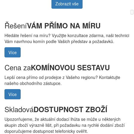
Zobrazit vše
Řešení
VÁM PŘÍMO NA MÍRU
Hledáte řešení na míru? Využijte konzultace zdarma, naši technici
Vám navrhnou komín podle Vašich představ a požadavků.
Více
Cena za
KOMÍNOVOU SESTAVU
Lepší cena přímo od prodejce z Vašeho regionu? Kontaktujte
našeho obchodního zástupce.
Více
Skladová
DOSTUPNOST ZBOŽÍ
Upozorňujeme, že aktuální dodací lhůta se může u některých
skupin zboží výrazně lišit, při požadavku na rychlé dodání zboží
doporučujeme dostupnost telefonicky ověřit.