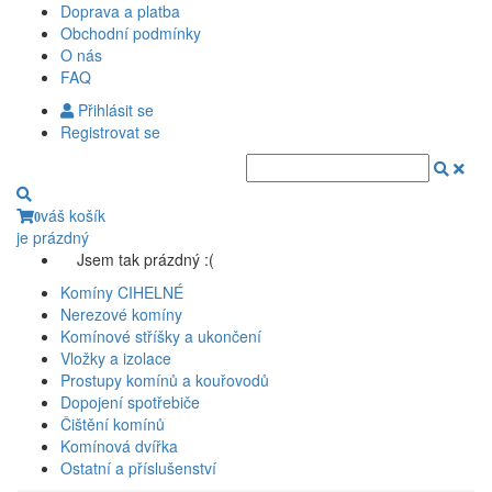
Doprava a platba
Obchodní podmínky
O nás
FAQ
Přihlásit se
Registrovat se
váš košík
0
je prázdný
Jsem tak prázdný :(
Komíny CIHELNÉ
Nerezové komíny
Komínové stříšky a ukončení
Vložky a izolace
Prostupy komínů a kouřovodů
Dopojení spotřebiče
Čištění komínů
Komínová dvířka
Ostatní a příslušenství