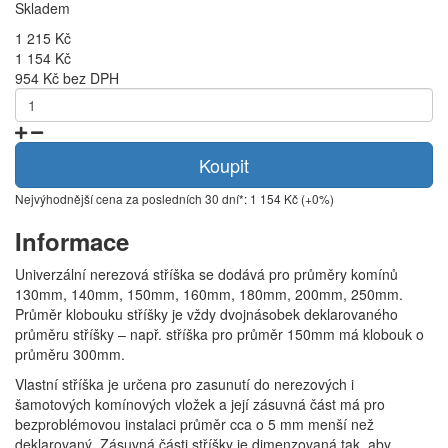
Skladem
1 215 Kč
1 154 Kč
954 Kč bez DPH
Koupit
Nejvýhodnější cena za posledních 30 dní*: 1 154 Kč (+0%)
Informace
Univerzální nerezová stříška se dodává pro průměry komínů
130mm, 140mm, 150mm, 160mm, 180mm, 200mm, 250mm.
Průměr klobouku stříšky je vždy dvojnásobek deklarovaného
průměru stříšky – např. stříška pro průměr 150mm má klobouk o
průměru 300mm.
Vlastní stříška je určena pro zasunutí do nerezových i
šamotových komínových vložek a její zásuvná část má pro
bezproblémovou instalaci průměr cca o 5 mm menší než
deklarovaný. Zásuvná části stříšky je dimenzovaná tak, aby