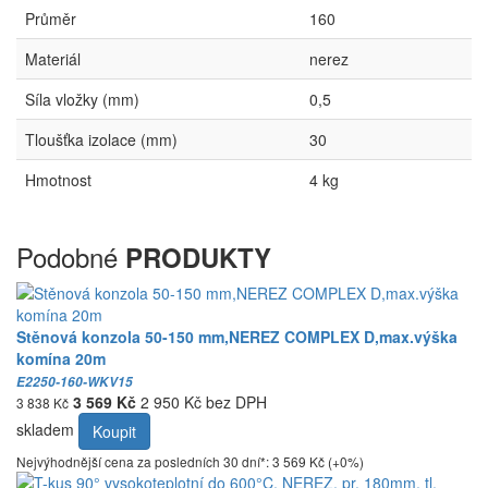
Průměr
160
Materiál
nerez
Síla vložky (mm)
0,5
Tloušťka izolace (mm)
30
Hmotnost
4 kg
Podobné
PRODUKTY
Stěnová konzola 50-150 mm,NEREZ COMPLEX D,max.výška
komína 20m
E2250-160-WKV15
3 569 Kč
2 950 Kč bez DPH
3 838 Kč
skladem
Koupit
Nejvýhodnější cena za posledních 30 dní*: 3 569 Kč (+0%)