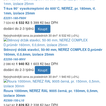
T-kus 90° vysokoteplotní do 600°C, NEREZ, pr. 180mm, tl.
1mm, izolace 25mm
E2251-180-F90H
6 532 Kč
5 399 Kč bez DPH
7 024 Kč
dodání do 2-3 týdnů
Koupit
Nejvýhodnější cena za posledních 30 dní*: 6 532 Kč (+0%)
Stěnový držák stavěcí, 50-90 mm, NEREZ COMPLEX D,průměr
160mm, tl.0,6mm, izolace 25mm
E2250-160-WHV
1 940 Kč
1 603 Kč bez DPH
2 086 Kč
dodání do 2-3 týdnů
Koupit
Nejvýhodnější cena za posledních 30 dní*: 1 940 Kč (+0%)
Roura 1000mm, NEREZ RAL 9005 černá, pr. 150mm, 0,5mm,
izolace 30mm
R2300-150-L10
2 829 Kč
2 338 Kč bez DPH
3 042 Kč