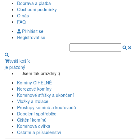
Doprava a platba
Obchodní podmínky
O nás
FAQ
Přihlásit se
Registrovat se
váš košík
0
je prázdný
Jsem tak prázdný :(
Komíny CIHELNÉ
Nerezové komíny
Komínové stříšky a ukončení
Vložky a izolace
Prostupy komínů a kouřovodů
Dopojení spotřebiče
Čištění komínů
Komínová dvířka
Ostatní a příslušenství