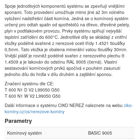
Spoje jednotlivých komponentů systému se zpevňují vnějšími
sponami. Toto provedení umožňuje mimo jiné až 3m volného
vyložení nadstřešní části komína. Jedná se o komínový systém
určený pro odtah spalin od spotřebičů na dřevo, dřevěné pelety,
plyn v podtlakovém provozu. Prvky systému splňují nejvyšší
teplotní zatřídění do 600°C. Jednotlivé díly se skládají z vnitřní
vložky podélně svařené z nerezové oceli třídy 1.4521 tloušťky
0,5mm. Tato vložka je obalena minerální vatou tloušťky 30mm.
Vnější plášť je rovněž podélně svařen z nerezového plechu tř.
1.4509 a je lakován do odstínu RAL 9005 (černá). Vlastní
sestavování komínových prvků spočívá v pouhém zasunutí
jednoho dílu do hrdla v dílu druhém a zajištění sponou.
Značení systému dle CE:
T 600 N1 D V2 L99050 G50
T 600 N1 W V2 L99050 G50
Další informace o systému CIKO NEREZ naleznete na webu
ciko-
kominy.cz/cs/nerezove-kominy
Parametry
Komínový systém
BASIC 9005