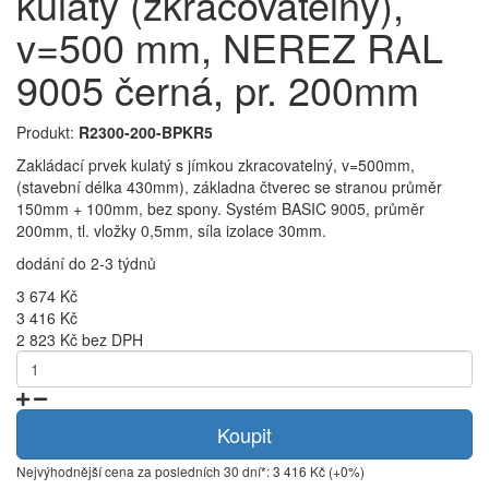
kulatý (zkracovatelný),
v=500 mm, NEREZ RAL
9005 černá, pr. 200mm
Produkt:
R2300-200-BPKR5
Zakládací prvek kulatý s jímkou zkracovatelný, v=500mm,
(stavební délka 430mm), základna čtverec se stranou průměr
150mm + 100mm, bez spony. Systém BASIC 9005, průměr
200mm, tl. vložky 0,5mm, síla izolace 30mm.
dodání do 2-3 týdnů
3 674 Kč
3 416 Kč
2 823 Kč bez DPH
Koupit
Nejvýhodnější cena za posledních 30 dní*: 3 416 Kč (+0%)