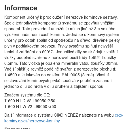
Informace
Komponent určený k prodloužení nerezové komínové sestavy.
Spoje jednotlivých komponentů systému se zpevňují vnějšími
sponami. Toto provedení umožňuje mimo jiné až 3m volného
vyložení nadstřešní části komína. Jedná se o komínový systém
určený pro odtah spalin od spotřebičů na dřevo, dřevěné pelety,
plyn v podtlakovém provozu. Prvky systému splňují nejvyšší
teplotní zatřídění do 600°C. Jednotlivé díly se skládají z vnitřní
vložky podélně svařené z nerezové oceli třídy 1.4521 tloušťky
0,5mm. Tato vložka je obalena minerální vatou tloušťky 30mm.
Vnější plášť je rovněž podélně svařen z nerezového plechu tř.
1.4509 a je lakován do odstínu RAL 9005 (černá). Vlastní
sestavování komínových prvků spočívá v pouhém zasunutí
jednoho dílu do hrdla v dílu druhém a zajištění sponou.
Značení systému dle CE:
T 600 N1 D V2 L99050 G50
T 600 N1 W V2 L99050 G50
Další informace o systému CIKO NEREZ naleznete na webu
ciko-
kominy.cz/cs/nerezove-kominy