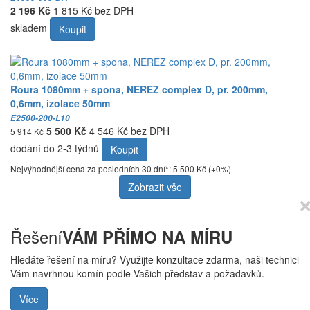
2 196 Kč
1 815 Kč bez DPH
skladem
Koupit
Roura 1080mm + spona, NEREZ complex D, pr. 200mm,
0,6mm, izolace 50mm
E2500-200-L10
5 500 Kč
4 546 Kč bez DPH
5 914 Kč
dodání do 2-3 týdnů
Koupit
Nejvýhodnější cena za posledních 30 dní*: 5 500 Kč (+0%)
Zobrazit vše
Řešení
VÁM PŘÍMO NA MÍRU
Hledáte řešení na míru? Využijte konzultace zdarma, naši technici
Vám navrhnou komín podle Vašich představ a požadavků.
Více