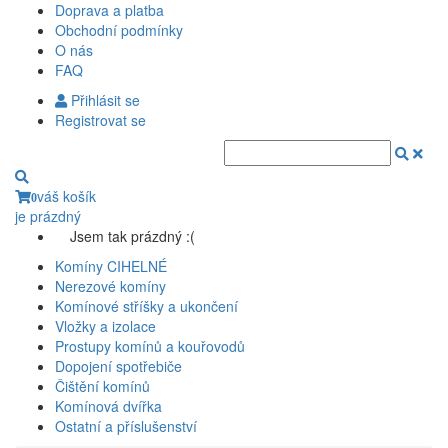
Doprava a platba
Obchodní podmínky
O nás
FAQ
Přihlásit se
Registrovat se
váš košík
0
je prázdný
Jsem tak prázdný :(
Komíny CIHELNÉ
Nerezové komíny
Komínové stříšky a ukončení
Vložky a izolace
Prostupy komínů a kouřovodů
Dopojení spotřebiče
Čištění komínů
Komínová dvířka
Ostatní a příslušenství