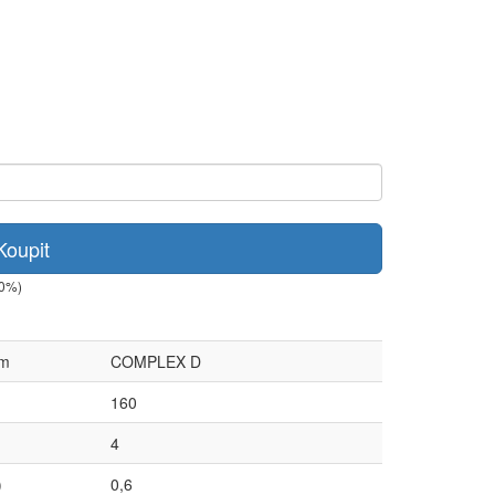
Koupit
+0%)
ém
COMPLEX D
160
4
)
0,6