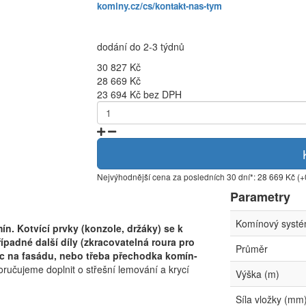
kominy.cz/cs/kontakt-nas-tym
dodání do 2-3 týdnů
30 827 Kč
28 669 Kč
23 694 Kč bez DPH
Nejvýhodnější cena za posledních 30 dní*: 28 669 Kč (
Parametry
Komínový syst
n. Kotvící prvky (konzole, držáky) se k
ípadné další díly (zkracovatelná roura pro
Průměr
c na fasádu, nebo třeba přechodka komín-
učujeme doplnit o střešní lemování a krycí
Výška (m)
Síla vložky (mm