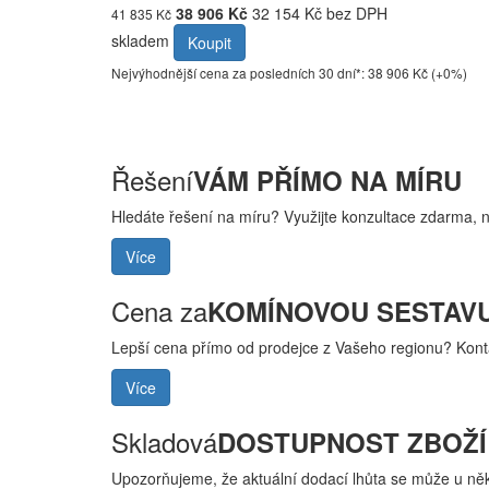
38 906 Kč
32 154 Kč bez DPH
41 835 Kč
skladem
Koupit
Nejvýhodnější cena za posledních 30 dní*: 38 906 Kč (+0%)
Řešení
VÁM PŘÍMO NA MÍRU
Hledáte řešení na míru? Využijte konzultace zdarma, 
Více
Cena za
KOMÍNOVOU SESTAV
Lepší cena přímo od prodejce z Vašeho regionu? Kont
Více
Skladová
DOSTUPNOST ZBOŽÍ
Upozorňujeme, že aktuální dodací lhůta se může u někt