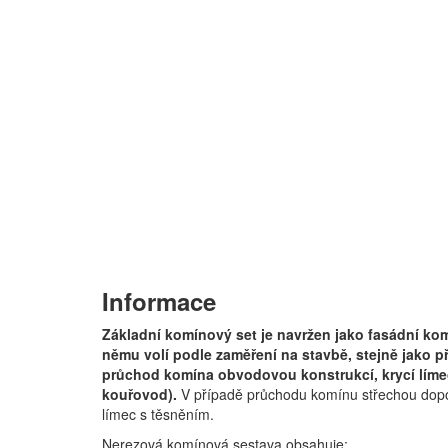
Informace
Základní komínový set je navržen jako fasádní komí
němu volí podle zaměření na stavbě, stejně jako př
průchod komína obvodovou konstrukcí, krycí líme
kouřovod).
V případě průchodu komínu střechou dopor
límec s těsněním.
Nerezová komínová sestava obsahuje: