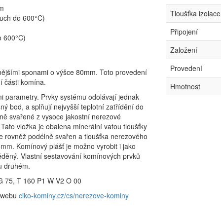
em
Tloušťka izolac
ouch do 600°C)
Připojení
o 600°C)
Založení
Provedení
nějšími sponami o výšce 80mm. Toto provedení
 části komína.
Hmotnost
i parametry. Prvky systému odolávají jednak
ý bod, a splňují nejvyšší teplotní zatřídění do
élně svařené z vysoce jakostní nerezové
Tato vložka je obalena minerální vatou tloušťky
je rovněž podélně svařen a tloušťka nerezového
6mm. Komínový plášť je možno vyrobit i jako
děný. Vlastní sestavování komínových prvků
lu druhém.
G 75, T 160 P1 W V2 O 00
a webu
ciko-kominy.cz/cs/nerezove-kominy