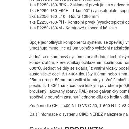
1ks E2250-160-BPK - Základací prvek jímka s odvod
1ks E2250-160-F90H - T-kus 90° (vysokoteplotní sop
3ks E2250-160-L10 - Roura 1080 mm
1ks E2250-160-PH - Kontrolní prvek (vysokoteplotní d
1ks E2250-160-M - Komínové ukoncení kónické
Spoje jednotlivých komponentů systému se zpevňují v
umožňuje mimo jiné až 3m volného vyložení nadstřešní
Jedná se o komínový systém s prvotřídními technickým
kondenzátům, které vznikají ochlazením spalin pod rosn
600°C. Jednotlivé díly se skládají z vnitřní vložky pod
austenitické oceli tř.1.4404 tloušťky 0,6mm nebo 1mm. 
25mm ( resp. 50mm pro vnitřní komíny ). Vnější plášť 
plechu tř. 1.4301 se zrcadlově lesklým povrchem je 0,
broušený, lakovaný (barvy RAL) nebo galvanicky pomě
spočívá v pouhém zasunutí jednoho dílu do hrdla v dí
Značení dle CE: T 400 N1 D V3 O 50, T 600 N1 D V3 
Další informace o systému CIKO NEREZ naleznete n