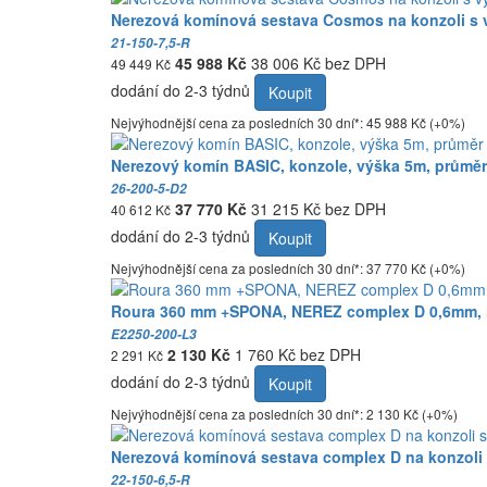
Nerezová komínová sestava Cosmos na konzoli s 
21-150-7,5-R
45 988 Kč
38 006 Kč bez DPH
49 449 Kč
dodání do 2-3 týdnů
Koupit
Nejvýhodnější cena za posledních 30 dní*: 45 988 Kč (+0%)
Nerezový komín BASIC, konzole, výška 5m, průměr
26-200-5-D2
37 770 Kč
31 215 Kč bez DPH
40 612 Kč
dodání do 2-3 týdnů
Koupit
Nejvýhodnější cena za posledních 30 dní*: 37 770 Kč (+0%)
Roura 360 mm +SPONA, NEREZ complex D 0,6mm, 
E2250-200-L3
2 130 Kč
1 760 Kč bez DPH
2 291 Kč
dodání do 2-3 týdnů
Koupit
Nejvýhodnější cena za posledních 30 dní*: 2 130 Kč (+0%)
Nerezová komínová sestava complex D na konzoli 
22-150-6,5-R