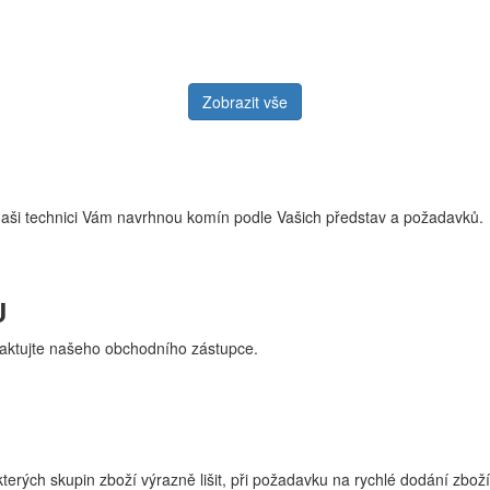
Zobrazit vše
naši technici Vám navrhnou komín podle Vašich představ a požadavků.
U
aktujte našeho obchodního zástupce.
erých skupin zboží výrazně lišit, při požadavku na rychlé dodání zboží