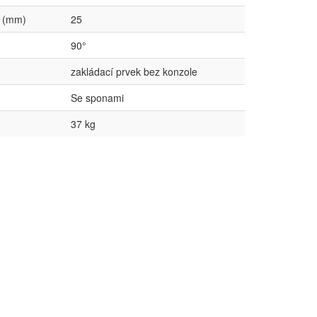
e (mm)
25
90°
zakládací prvek bez konzole
Se sponami
37 kg