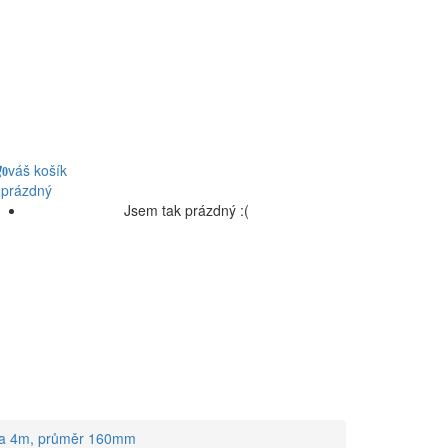
váš košík
0
 prázdný
Jsem tak prázdný :(
ška 4m, průměr 160mm