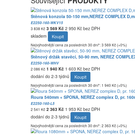
Související
PRODUKTY
Stěnová konzola 50-150 mm,NEREZ COMPLEX D,m
E2250-160-WKV15
3 569 Kč
2 950 Kč bez DPH
3 838 Kč
skladem
Koupit
Nejvýhodnější cena za posledních 30 dní*: 3 569 Kč (+0%)
Stěnový držák stavěcí, 50-90 mm, NEREZ COMPLEX
E2250-160-WHV
1 940 Kč
1 603 Kč bez DPH
2 086 Kč
dodání do 2-3 týdnů
Koupit
Nejvýhodnější cena za posledních 30 dní*: 1 940 Kč (+0%)
Roura 540mm + SPONA, NEREZ complex D, pr. 160
E2250-160-L5
2 363 Kč
1 953 Kč bez DPH
2 541 Kč
dodání do 2-3 týdnů
Koupit
Nejvýhodnější cena za posledních 30 dní*: 2 363 Kč (+0%)