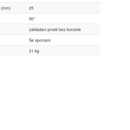
e (mm)
25
90°
zakládací prvek bez konzole
Se sponami
31 kg