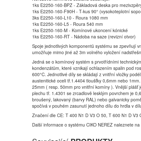
1ks E2250-160-BPZ - Základová deska pro mezivzpěr
1ks E2250-160-F90H - T-kus 90° (vysokoteplotní sop
3ks E2250-160-L10 - Roura 1080 mm
1ks E2250-160-L5 - Roura 540 mm
1ks E2250-160-M - Komínové ukoncení kónické
1ks E2250-160-RT - Nádoba na saze (revizní otvor)
Spoje jednotlivých komponentů systému se zpevňují v
umožňuje mimo jiné až 3m volného vyložení nadstřešní
Jedná se o komínový systém s prvotřídními technickým
kondenzátům, které vznikají ochlazením spalin pod rosn
600°C. Jednotlivé díly se skládají z vnitřní vložky pod
austenitické oceli tř.1.4404 tloušťky 0,6mm nebo 1mm. 
25mm ( resp. 50mm pro vnitřní komíny ). Vnější plášť 
plechu tř. 1.4301 se zrcadlově lesklým povrchem je 0,
broušený, lakovaný (barvy RAL) nebo galvanicky pomě
spočívá v pouhém zasunutí jednoho dílu do hrdla v dí
Značení dle CE: T 400 N1 D V3 O 50, T 600 N1 D V3 
Další informace o systému CIKO NEREZ naleznete n