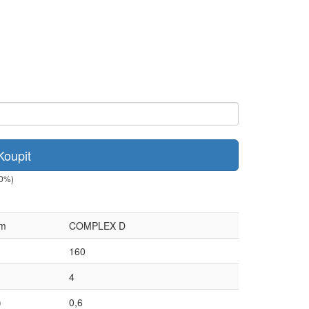
Koupit
+0%)
ém
COMPLEX D
160
4
)
0,6