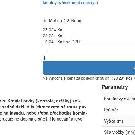
kominy.cz/cs/kontakt-nas-tym
dodání do 2-3 týdnů
25 034 Kč
23 281 Kč
19 241 Kč bez DPH
Nejvýhodnější cena za posledních 30 dní*: 23 281 Kč (
Parametry
Komínový syst
n. Kotvící prvky (konzole, držáky) se k
ípadné další díly (zkracovatelná roura pro
Průměr
c na fasádu, nebo třeba přechodka komín-
učujeme doplnit o střešní lemování a krycí
Výška (m)
Síla vložky (mm