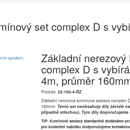
mínový set complex D s vyb
Základní nerezový
complex D s vybír
4m, průměr 160m
Produkt:
22-160-4-RZ
Základní nerezová komínová sestava complex D
160mm.
Tento set neobsahuje díly závislé n
případně střechou). Tyto díly doporučujeme 
TIP: Komínové sestavy standardně dodáváme pro
pro konkrétní nabídku dodporučujeme kontaktov