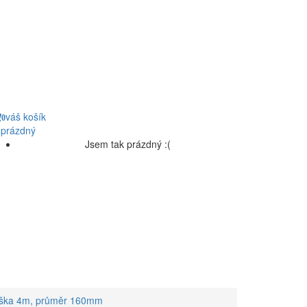
váš košík
0
 prázdný
Jsem tak prázdný :(
výška 4m, průměr 160mm