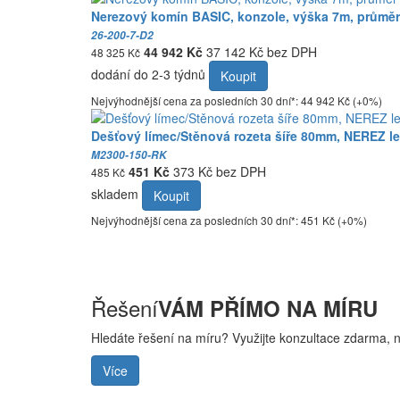
Nerezový komín BASIC, konzole, výška 7m, průměr
26-200-7-D2
44 942 Kč
37 142 Kč bez DPH
48 325 Kč
dodání do 2-3 týdnů
Koupit
Nejvýhodnější cena za posledních 30 dní*: 44 942 Kč (+0%)
Dešťový límec/Stěnová rozeta šíře 80mm, NEREZ les
M2300-150-RK
451 Kč
373 Kč bez DPH
485 Kč
skladem
Koupit
Nejvýhodnější cena za posledních 30 dní*: 451 Kč (+0%)
Řešení
VÁM PŘÍMO NA MÍRU
Hledáte řešení na míru? Využijte konzultace zdarma, 
Více