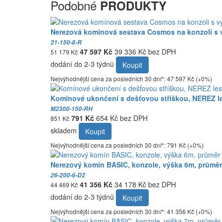
Podobné
PRODUKTY
Nerezová komínová sestava Cosmos na konzoli s
21-150-8-R
47 597 Kč
39 336 Kč bez DPH
51 179 Kč
dodání do 2-3 týdnů
Koupit
Nejvýhodnější cena za posledních 30 dní*: 47 597 Kč (+0%)
Komínové ukončení s dešťovou stříškou, NEREZ le
M2300-150-RH
791 Kč
654 Kč bez DPH
851 Kč
skladem
Koupit
Nejvýhodnější cena za posledních 30 dní*: 791 Kč (+0%)
Nerezový komín BASIC, konzole, výška 6m, průměr
26-200-6-D2
41 356 Kč
34 178 Kč bez DPH
44 469 Kč
dodání do 2-3 týdnů
Koupit
Nejvýhodnější cena za posledních 30 dní*: 41 356 Kč (+0%)