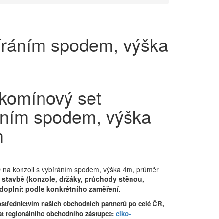
íráním spodem, výška
 komínový set
áním spodem, výška
m
 na konzoli s vybíráním spodem, výška 4m, průměr
a stavbě (konzole, držáky, průchody stěnou,
doplnit podle konkrétního zaměření.
střednictvím našich obchodních partnerů po celé ČR,
at regionálního obchodního zástupce:
ciko-