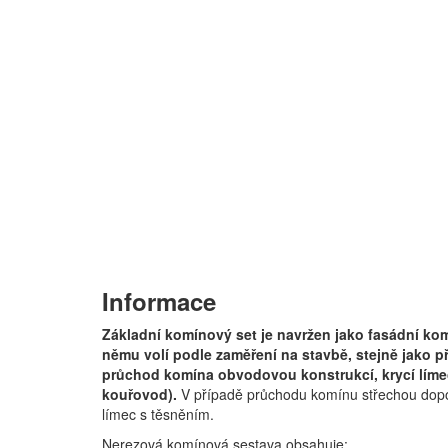
Informace
Základní komínový set je navržen jako fasádní komí
němu volí podle zaměření na stavbě, stejně jako př
průchod komína obvodovou konstrukcí, krycí líme
kouřovod).
V případě průchodu komínu střechou dopor
límec s těsněním.
Nerezová komínová sestava obsahuje: