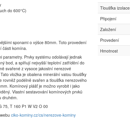
y
Tloušťka izolac
ouch do 600°C)
Připojení
Založení
Provedení
nějšími sponami o výšce 80mm. Toto provedení
 části komína.
Hmotnost
i parametry. Prvky systému odolávají jednak
ý bod, a splňují nejvyšší teplotní zatřídění do
élně svařené z vysoce jakostní nerezové
Tato vložka je obalena minerální vatou tloušťky
je rovněž podélně svařen a tloušťka nerezového
6mm. Komínový plášť je možno vyrobit i jako
děný. Vlastní sestavování komínových prvků
lu druhém.
G 75, T 160 P1 W V2 O 00
a webu
ciko-kominy.cz/cs/nerezove-kominy