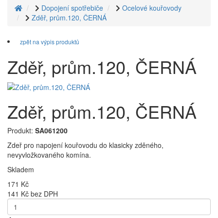
Dopojení spotřebiče
Ocelové kouřovody
Zděř, prům.120, ČERNÁ
zpět na výpis produktů
Zděř, prům.120, ČERNÁ
Zděř, prům.120, ČERNÁ
Produkt:
SA061200
Zdeř pro napojení kouřovodu do klasicky zděného,
nevyvložkovaného komína.
Skladem
171 Kč
141 Kč bez DPH