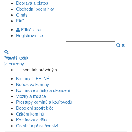
Doprava a platba
Obchodní podmínky
O nás
FAQ
Přihlásit se
Registrovat se
váš košík
0
je prázdný
Jsem tak prázdný :(
Komíny CIHELNÉ
Nerezové komíny
Komínové stříšky a ukončení
Vložky a izolace
Prostupy komínů a kouřovodů
Dopojení spotřebiče
Čištění komínů
Komínová dvířka
Ostatní a příslušenství