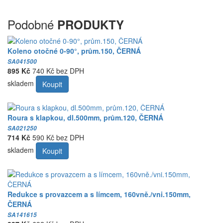
Podobné
PRODUKTY
Koleno otočné 0-90°, prům.150, ČERNÁ
SA041500
895 Kč
740 Kč bez DPH
skladem
Koupit
Roura s klapkou, dl.500mm, prům.120, ČERNÁ
SA021250
714 Kč
590 Kč bez DPH
skladem
Koupit
Redukce s provazcem a s límcem, 160vně./vni.150mm,
ČERNÁ
SA141615