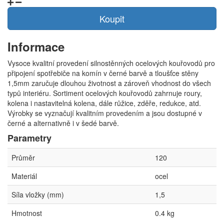
Koupit
Informace
Vysoce kvalitní provedení silnostěnných ocelových kouřovodů pro
připojení spotřebiče na komín v černé barvě a tloušťce stěny
1,5mm zaručuje dlouhou životnost a zároveň vhodnost do všech
typů interiéru. Sortiment ocelových kouřovodů zahrnuje roury,
kolena i nastavitelná kolena, dále růžice, zděře, redukce, atd.
Výrobky se vyznačují kvalitním provedením a jsou dostupné v
černé a alternativně i v šedé barvě.
Parametry
Průměr
120
Materiál
ocel
Síla vložky (mm)
1,5
Hmotnost
0.4 kg