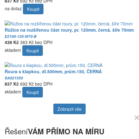
837 Kč
692 Kč bez DPH
na dotaz
Koupit
Růžice na rozšířenou část roury, pr. 120mm, černá, šíře 70mm
E2100-120-W70-B
439 Kč
363 Kč bez DPH
skladem
Koupit
Roura s klapkou, dl.500mm, prům.150, ČERNÁ
SA021550
837 Kč
692 Kč bez DPH
skladem
Koupit
Zobrazit vše
Řešení
VÁM PŘÍMO NA MÍRU