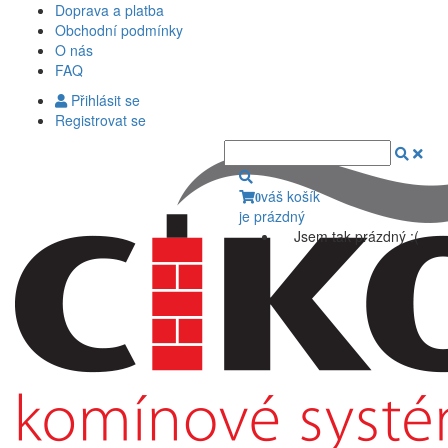
Doprava a platba
Obchodní podmínky
O nás
FAQ
Přihlásit se
Registrovat se
váš košík
0
je prázdný
Jsem tak prázdný :(