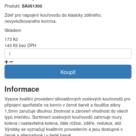
Produkt:
SA061300
Zdeř pro napojení kouřovodu do klasicky zděného,
nevyvložkovaného komína.
Skladem
173 Kč
143 Kč bez DPH
Koupit
Informace
Vysoce kvalitní provedení silnostěnných ocelových kouřovodů pro
připojení spotřebiče na komín v černé barvě a tloušťce stěny
1,5mm zaručuje dlouhou životnost a zároveň vhodnost do všech
typů interiéru. Sortiment ocelových kouřovodů zahrnuje roury,
kolena i nastavitelná kolena, dále růžice, zděře, redukce, atd.
Výrobky se vyznačují kvalitním provedením a jsou dostupné v
černé a alternativně i v šedé barvě.