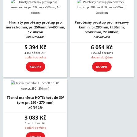
Hranatý parotěsný prostup pro
Parotěsný prostup pro nerezový
nerez.komín, pr. 250mm, v=400mm,
komín, pr.280mm, tl.50mm,
1x silikon
v=400mm, 2x silikon
GPKB-250-400
GPK-280-400
5 394 Kč
6 054 Kč
4 458 Kč bez DPH
5 003 Kč bez DPH
dodání do týdne
dodání do týdne
KOUPIT
KOUPIT
Těsnící manžeta HOTSchott do 30°
(pro pr. 250 - 270 mm)
HOT30-250
3 083 Kč
2 548 Kč bez DPH
dodání do týdne