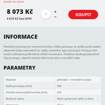
dodání do týdne
8 073 Kč
KOUPIT
6 672 Kč bez DPH
INFORMACE
Parotěsný prostup pro nerezové komíny. Výška prostupu se vyrábí podle zadání
zákazníka (vždy maximálně do výšky zvoleného typu prostupu). Prostup není
možno seřezávat podle šikmé střešní konstrukce. Dodávka obsahuje jednotlivé
díly prostupu, tepelně odolný silikonový tmel a montážní sadu.
PARAMETRY
Materiál
pěnosklo + minerální izolace
Výška prostupu (mm)
500
Průměr otvoru/plášť komína (mm)
270
Možnost úprav
Nelze upravovat výšku a sklon
Hmotnost
10 kg