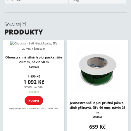
Související
PRODUKTY
Oboustranně silně lepicí páska, šíře
20 mm, návin 50 m
SMD070
1 150 Kč
1 092 Kč
903 Kč bez DPH
skladem
KOUPIT
Jednostranně lepicí pružná páska,
silně přilnavá, šíře 60 mm, návin 25
Nejvýhodnější cena za posledních 30 dní*: 1 092 Kč (+0%)
m
SMD069
659 Kč