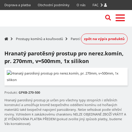
Doprava a platba
Obchodní podmínky
O nás
FAQ
zpět na výpis produktů
Prostupy komínů a kouřovodů
Parotěsné prostupy nerezových komínů
Hranatý parotěsný prostup pro nerez.komín,
pr. 270mm, v=500mm, 1x silikon
Produkt:
GPKB-270-500
Hranatý parotěsný prostup je určen pro všechny typy stropních i střešních
konstrukcí a umožňuje kromě bezpečného oddělení komínu od hořlavých
materiálů také bezpečné napojení parozábrany. Nelze seřezávat podle střešní
roviny. Vzhledem k zakázkovému charakteru NELZE OBJEDNANÉ ZBOŽÍ VRÁTIT A
JE VYŽADOVÁNA PLATBA PŘEDEM (pokud zvolíte jiný způsob platby, budeme
Vás kontaktovat).