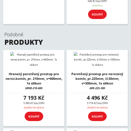
545 Kč bez DPH
skladem
KOUPIT
Podobné
PRODUKTY
Hranatý parotěsný prostup pro
Parotěsný prostup pro nerezový
nerez.komín, pr. 210mm, v=600mm,
komín, pr.225mm, tl.50mm,
1x silikon
v=300mm, 1x silikon
GPKB-210-600
GPK-225-300
7 193 Kč
4 496 Kč
5 945 Kč bez DPH
3 716 Kč bez DPH
dodání do týdne
dodání do týdne
KOUPIT
KOUPIT