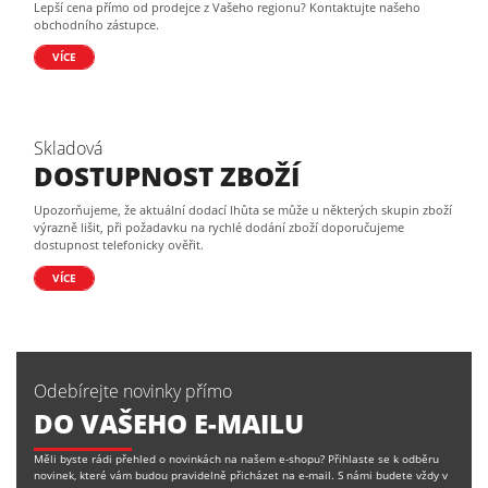
Lepší cena přímo od prodejce z Vašeho regionu? Kontaktujte našeho
obchodního zástupce.
VÍCE
Skladová
DOSTUPNOST ZBOŽÍ
Upozorňujeme, že aktuální dodací lhůta se může u některých skupin zboží
výrazně lišit, při požadavku na rychlé dodání zboží doporučujeme
dostupnost telefonicky ověřit.
VÍCE
Odebírejte novinky přímo
DO VAŠEHO E-MAILU
Měli byste rádi přehled o novinkách na našem e-shopu? Přihlaste se k odběru
novinek, které vám budou pravidelně přicházet na e-mail. S námi budete vždy v