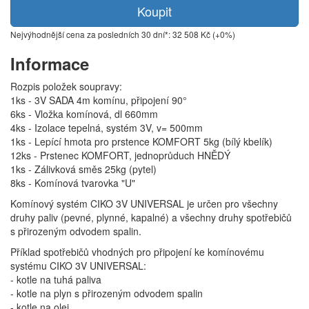
Koupit
Nejvýhodnější cena za posledních 30 dní*: 32 508 Kč (+0%)
Informace
Rozpis položek soupravy:
1ks - 3V SADA 4m komínu, připojení 90°
6ks - Vložka komínová, dl 660mm
4ks - Izolace tepelná, systém 3V, v= 500mm
1ks - Lepící hmota pro prstence KOMFORT 5kg (bílý kbelík)
12ks - Prstenec KOMFORT, jednoprůduch HNĚDÝ
1ks - Zálivková směs 25kg (pytel)
8ks - Komínová tvarovka "U"
Komínový systém CIKO 3V UNIVERSAL je určen pro všechny
druhy paliv (pevné, plynné, kapalné) a všechny druhy spotřebičů
s přirozeným odvodem spalin.
Příklad spotřebičů vhodných pro připojení ke komínovému
systému CIKO 3V UNIVERSAL:
- kotle na tuhá paliva
- kotle na plyn s přirozeným odvodem spalin
- kotle na olej