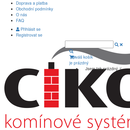
Doprava a platba
Obchodní podmínky
O nás
FAQ
Přihlásit se
Registrovat se
váš košík
0
je prázdný
Jsem tak prázdný :(