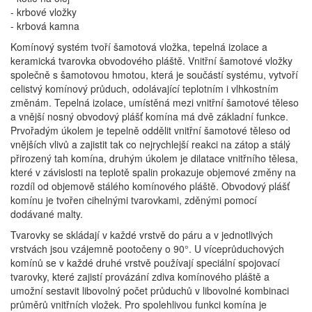
- krbové vložky
- krbová kamna
Komínový systém tvoří šamotová vložka, tepelná izolace a
keramická tvarovka obvodového pláště. Vnitřní šamotové vložky
společně s šamotovou hmotou, která je součástí systému, vytvoří
celistvý komínový průduch, odolávající teplotním i vlhkostním
změnám. Tepelná izolace, umístěná mezi vnitřní šamotové těleso
a vnější nosný obvodový plášť komína má dvě základní funkce.
Prvořadým úkolem je tepelně oddělit vnitřní šamotové těleso od
vnějších vlivů a zajistit tak co nejrychlejší reakci na zátop a stálý
přirozený tah komína, druhým úkolem je dilatace vnitřního tělesa,
které v závislosti na teplotě spalin prokazuje objemové změny na
rozdíl od objemově stálého komínového pláště. Obvodový plášť
komínu je tvořen cihelnými tvarovkami, zděnými pomocí
dodávané malty.
Tvarovky se skládají v každé vrstvě do páru a v jednotlivých
vrstvách jsou vzájemně pootočeny o 90°. U víceprůduchových
komínů se v každé druhé vrstvě používají speciální spojovací
tvarovky, které zajistí provázání zdiva komínového pláště a
umožní sestavit libovolný počet průduchů v libovolné kombinaci
průměrů vnitřních vložek. Pro spolehlivou funkci komína je