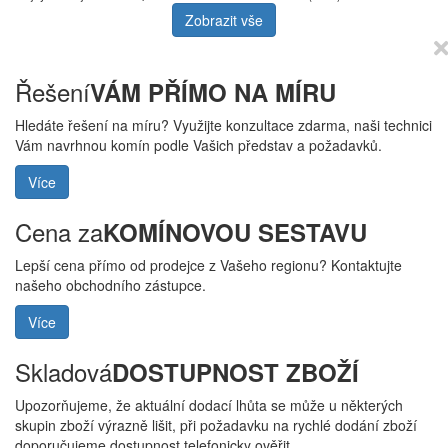
Zobrazit vše
Řešení
VÁM PŘÍMO NA MÍRU
Hledáte řešení na míru? Využijte konzultace zdarma, naši technici
Vám navrhnou komín podle Vašich představ a požadavků.
Více
Cena za
KOMÍNOVOU SESTAVU
Lepší cena přímo od prodejce z Vašeho regionu? Kontaktujte
našeho obchodního zástupce.
Více
Skladová
DOSTUPNOST ZBOŽÍ
Upozorňujeme, že aktuální dodací lhůta se může u některých
skupin zboží výrazně lišit, při požadavku na rychlé dodání zboží
doporučujeme dostupnost telefonicky ověřit.