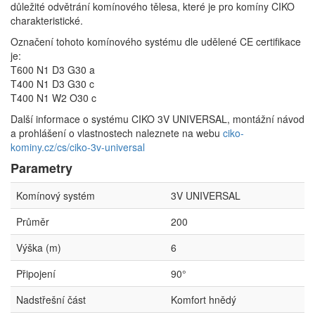
důležité odvětrání komínového tělesa, které je pro komíny CIKO
charakteristické.
Označení tohoto komínového systému dle udělené CE certifikace
je:
T600 N1 D3 G30 a
T400 N1 D3 G30 c
T400 N1 W2 O30 c
Další informace o systému CIKO 3V UNIVERSAL, montážní návod
a prohlášení o vlastnostech naleznete na webu
ciko-
kominy.cz/cs/ciko-3v-universal
Parametry
Komínový systém
3V UNIVERSAL
Průměr
200
Výška (m)
6
Připojení
90°
Nadstřešní část
Komfort hnědý