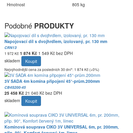
Hmotnost
805 kg
Podobné
PRODUKTY
Napojovací díl s dvojhrdlem, izolovaný, pr. 130 mm
CRN13
1 874 Kč
1 549 Kč bez DPH
1 972 Kč
skladem
Koupit
Nejvýhodnější cena za posledních 30 dní*: 1 874 Kč (+0%)
3V SADA 4m komína připojení 45°-prům.200mm
CB4S200-45
25 458 Kč
21 040 Kč bez DPH
skladem
Koupit
Komínová souprava CIKO 3V UNIVERSAL 6m, pr. 200mm,
přip. 90°, Komfort červený 1m, límec