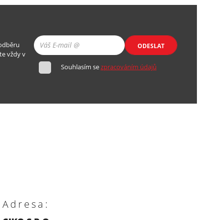
 odběru
ODESLAT
te vždy v
Souhlasím se
zpracováním údajů
Adresa: