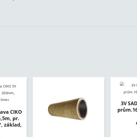
3V SA
prům.16
ava CIKO
,5m, pr.
, základ,