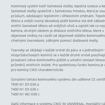
Komínový systém tvoří šamotová vložka, tepelná izolace a k
šamotové vložky společně s šamotovou hmotou, která je souč
průduch, odolávající teplotním i vlhkostním změnám. Tepel
těleso a vnější nosný obvodový plášť komína má dvě základ
vnitřní šamotové těleso od vnějších vlivů a zajistit tak co ne
komína, druhým úkolem je dilatace vnitřního tělesa, které v 
objemové změny na rozdíl od objemově stálého komínového 
cihelnými tvarovkami, zděnými pomocí dodávané malty.
Tvarovky se skládají v každé vrstvě do páru a v jednotlivýc
víceprůduchových komínů se v každé druhé vrstvě používají sp
provázání zdiva komínového pláště a umožní sestavit libov
průměrů vnitřních vložek. Pro spolehlivou funkci komína je 
pro komíny CIKO charakteristické.
Označení tohoto komínového systému dle udělené CE certifi
T600 N1 D3 G30 a
T400 N1 D3 G30 c
T400 N1 W2 O30 c
Další informace o systému CIKO 3V UNIVERSAL, montážní ná