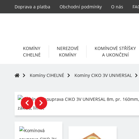
Doprava a platba
Obchodní podmínky
O nás
FA
KOMÍNY
NEREZOVÉ
KOMÍNOVÉ STŘÍŠKY
CIHELNÉ
KOMÍNY
A UKONČENÍ
Komíny CIHELNÉ
Komíny CIKO 3V UNIVERSAL
-15%