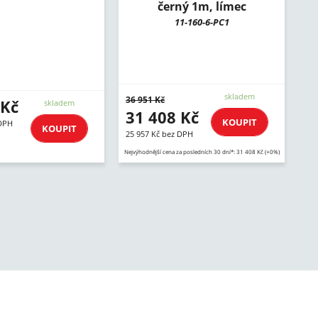
černý 1m, límec
11-160-6-PC1
skladem
36 951 Kč
 Kč
skladem
31 408 Kč
KOUPIT
 DPH
KOUPIT
25 957 Kč bez DPH
Nejvýhodnější cena za posledních 30 dní*: 31 408 Kč (+0%)