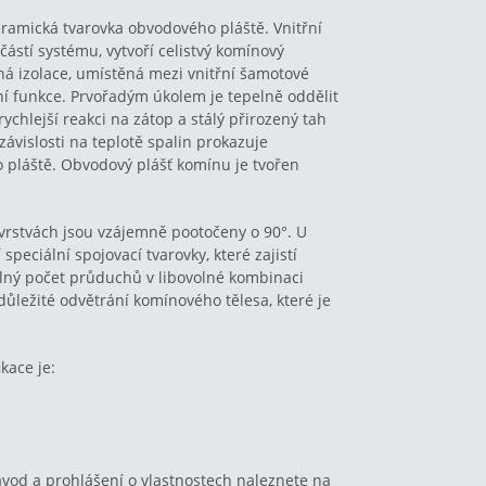
eramická tvarovka obvodového pláště. Vnitřní
ástí systému, vytvoří celistvý komínový
ná izolace, umístěná mezi vnitřní šamotové
ní funkce. Prvořadým úkolem je tepelně oddělit
jrychlejší reakci na zátop a stálý přirozený tah
závislosti na teplotě spalin prokazuje
pláště. Obvodový plášť komínu je tvořen
h vrstvách jsou vzájemně pootočeny o 90°. U
eciální spojovací tvarovky, které zajistí
olný počet průduchů v libovolné kombinaci
důležité odvětrání komínového tělesa, které je
kace je:
vod a prohlášení o vlastnostech naleznete na