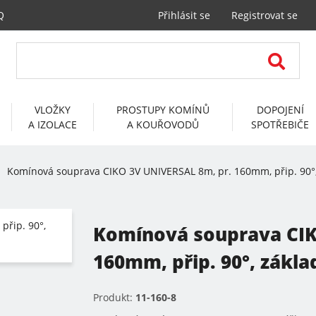
Q
Přihlásit se
Registrovat se
VLOŽKY
PROSTUPY KOMÍNŮ
DOPOJENÍ
A IZOLACE
A KOUŘOVODŮ
SPOTŘEBIČE
Komínová souprava CIKO 3V UNIVERSAL 8m, pr. 160mm, přip. 90°,
Komínová souprava CIK
160mm, přip. 90°, zákla
Produkt:
11-160-8