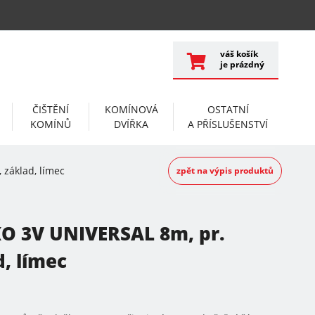
váš košík
je prázdný
ČIŠTĚNÍ
KOMÍNOVÁ
OSTATNÍ
KOMÍNŮ
DVÍŘKA
A PŘÍSLUŠENSTVÍ
 základ, límec
zpět na výpis produktů
O 3V UNIVERSAL 8m, pr.
d, límec