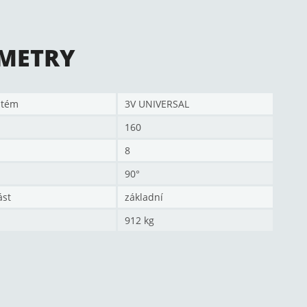
METRY
stém
3V UNIVERSAL
160
8
90°
ást
základní
912 kg