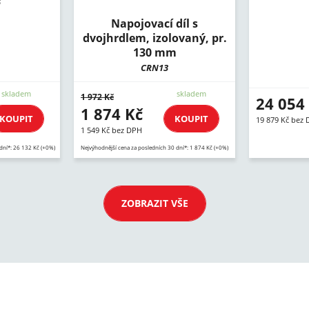
5
Napojovací díl s
dvojhrdlem, izolovaný, pr.
130 mm
CRN13
skladem
skladem
1 972 Kč
24 054
1 874 Kč
KOUPIT
KOUPIT
19 879 Kč bez
1 549 Kč bez DPH
dní*: 26 132 Kč (+0%)
Nejvýhodnější cena za posledních 30 dní*: 1 874 Kč (+0%)
ZOBRAZIT VŠE