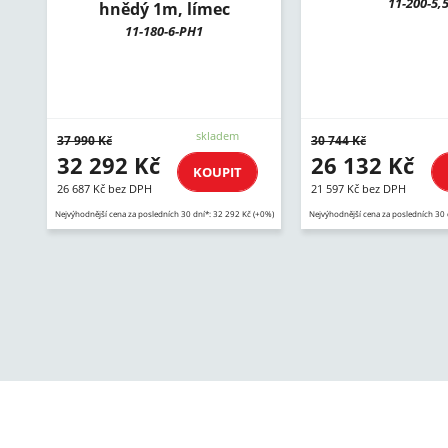
11-200-5,
hnědý 1m, límec
11-180-6-PH1
skladem
37 990 Kč
30 744 Kč
32 292 Kč
26 132 Kč
KOUPIT
26 687 Kč bez DPH
21 597 Kč bez DPH
Nejvýhodnější cena za posledních 30 dní*: 32 292 Kč (+0%)
Nejvýhodnější cena za posledních 30 