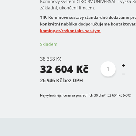
Komínový systém CIKO 3V UNIVERSAL - výška 8m
základní, ukončení límcem.
TIP: Komínové sestavy standardně dodáváme pro
konkrétní nabídku dodporučujeme kontaktovat 
kominy.cz/cs/kontakt-nas-tym
Skladem
38 358 Kč
32 604 Kč
26 946 Kč bez DPH
Nejvýhodnější cena za posledních 30 dní*: 32 604 Kč (+0%)