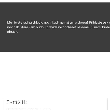
Měli byste rádi přehled o novinkách na našem e-shopu? Přihlaste se k
novinek, které vám budou pravidelně přicházet na e-mail. S námi bude
obraze.
E-mail: