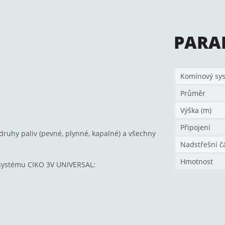
PARA
Komínový sy
Průměr
Výška (m)
Připojení
ruhy paliv (pevné, plynné, kapalné) a všechny
Nadstřešní č
Hmotnost
 systému CIKO 3V UNIVERSAL: