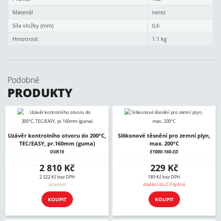
Materiál
nerez
Síla vložky (mm)
0,6
Hmotnost
1.1 kg
Podobné
PRODUKTY
Uzávěr kontrolního otvoru do 200°C,
Silikonové těsnění pro zemní plyn,
TEC/EASY, pr.160mm (guma)
max. 200°C
OUK16
E1000-160-ED
2 810 Kč
229 Kč
2 322 Kč bez DPH
189 Kč bez DPH
skladem
dodání do 2-3 týdnů
KOUPIT
KOUPIT