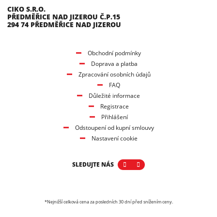
CIKO S.R.O.
PŘEDMĚŘICE NAD JIZEROU Č.P.15
294 74 PŘEDMĚŘICE NAD JIZEROU
Obchodní podmínky
Doprava a platba
Zpracování osobních údajů
FAQ
Důležité informace
Registrace
Přihlášení
Odstoupení od kupní smlouvy
Nastavení cookie
SLEDUJTE NÁS
*Nejnižší celková cena za posledních 30 dní před snížením ceny.