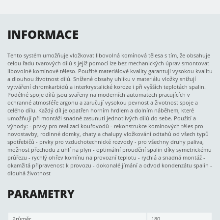
INFORMACE
Tento systém umožňuje vložkovat libovolná komínová tělesa s tím, že obsahuje
celou řadu tvarových dílů s jejíž pomocí lze bez mechanických úprav smontovat
libovolné komínové těleso. Použité materiálové kvality garantují vysokou kvalitu
a dlouhou životnost dílů. Snížené obsahy uhlíku v materiálu vložky snižují
vytváření chromkarbidů a interkrystalické koroze i při vyšších teplotách spalin.
Podélné spoje dílů jsou svařeny na moderních automatech pracujících v
ochranné atmosféře argonu a zaručují vysokou pevnost a životnost spoje a
celého dílu. Každý díl je opatřen horním hrdlem a dolním náběhem, které
umožňují při montáži snadné zasunutí jednotlivých dílů do sebe. Použití a
výhody: - prvky pro realizaci kouřovodů - rekonstrukce komínových těles pro
novostavby, rodinné domky, chaty a chalupy vložkování odtahů od všech typů
spotřebičů - prvky pro vzduchotechnické rozvody - pro všechny druhy paliva,
možnost přechodu z uhlí na plyn - optimální proudění spalin díky symetrickému
průřezu - rychlý ohřev komínu na provozní teplotu - rychlá a snadná montáž -
okamžitá připravenost k provozu - dokonalé jímání a odvod kondenzátu spalin -
dlouhá životnost
PARAMETRY
Průměr
180