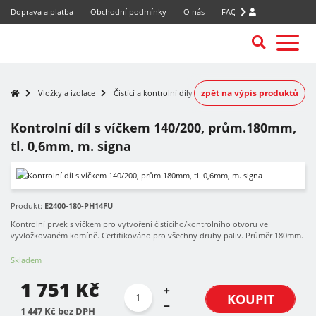
Doprava a platba
Obchodní podmínky
O nás
FAQ
zpět na výpis produktů
Vložky a izolace
Čistící a kontrolní díly
Kontrolní díl s víčkem 140/200, prům.180mm,
tl. 0,6mm, m. signa
Produkt:
E2400-180-PH14FU
Kontrolní prvek s víčkem pro vytvoření čistícího/kontrolního otvoru ve
vyvložkovaném komíně. Certifikováno pro všechny druhy paliv. Průměr 180mm.
Skladem
1 751 Kč
KOUPIT
1 447 Kč bez DPH