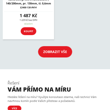
140/200mm, pr. 130mm, tl. 0,6mm
E2400-130-PH14
1 487 Kč
1 229 Kč bez DPH
skladem
KOUPIT
ZOBRAZIT VŠE
Řešení
VÁM PŘÍMO NA MÍRU
Hledáte řešení na míru? Využijte konzultace zdarma, naši technici Vám
navrhnou komín podle Vašich představ a požadavků.
VÍCE