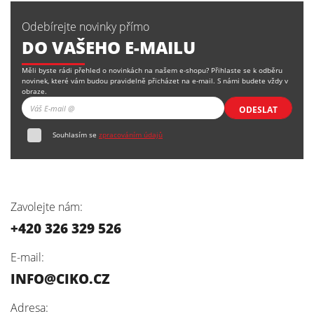
Odebírejte novinky přímo
DO VAŠEHO E-MAILU
Měli byste rádi přehled o novinkách na našem e-shopu? Přihlaste se k odběru
novinek, které vám budou pravidelně přicházet na e-mail. S námi budete vždy v
obraze.
ODESLAT
Souhlasím se
zpracováním údajů
Zavolejte nám:
+420 326 329 526
E-mail:
INFO@CIKO.CZ
Adresa: