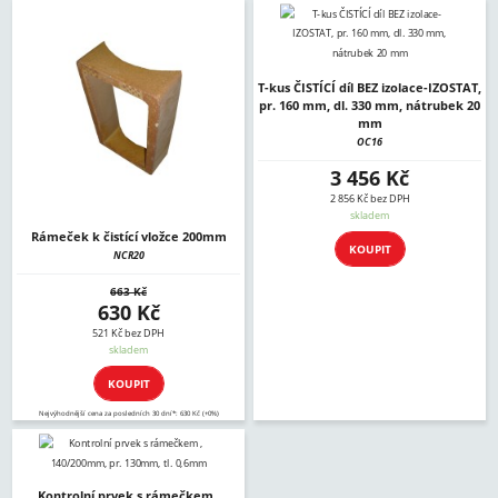
T-kus ČISTÍCÍ díl BEZ izolace-IZOSTAT,
pr. 160 mm, dl. 330 mm, nátrubek 20
mm
OC16
3 456 Kč
2 856 Kč bez DPH
skladem
Rámeček k čistící vložce 200mm
KOUPIT
NCR20
663 Kč
630 Kč
521 Kč bez DPH
skladem
KOUPIT
Nejvýhodnější cena za posledních 30 dní*: 630 Kč (+0%)
Kontrolní prvek s rámečkem ,