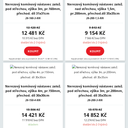
Nerezový komínový nástavec založ.
Nerezový komínový nástavec založ.
pod střechou, výška 3m, pr.160mm,
nad střechou, výška 1,5m,
přechod. díl 31x31cm
pr.200mm, přechod.díl 35x35cm
26-160-3-NN
26-200-1,5-NN
13 420 Kč
9 843 Kč
12 481 Kč
9 154 Kč
10 315 Kč bez DPH
7 566 Kč bez DPH
dodání do 2-3 týdnů
dodání do 2-3 týdnů
KOUPIT
KOUPIT
Nejvýhodnější cena za posledních 30 dní*: 12 481 Kč (+0%)
Nejvýhodnější cena za posledních 30 dní*: 9 154 Kč (+0%)
Nerezový komínový nástavec založ.
Nerezový komínový nástavec založ.
pod střechou, výška 4m, pr.150mm,
pod střechou, výška 3m, pr.200mm,
přechod. díl 30x30cm
přechod. díl 35x35cm
26-150-4-NN
26-200-3-NN
15 506 Kč
15 970 Kč
14 421 Kč
14 852 Kč
11 918 Kč bez DPH
12 274 Kč bez DPH
skladem
dodání do 2-3 týdnů