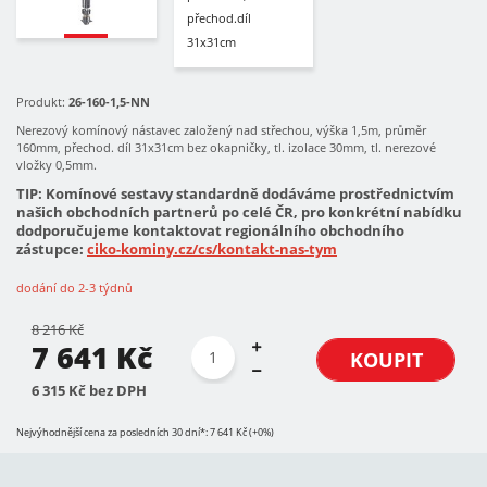
Produkt:
26-160-1,5-NN
Nerezový komínový nástavec založený nad střechou, výška 1,5m, průměr
160mm, přechod. díl 31x31cm bez okapničky, tl. izolace 30mm, tl. nerezové
vložky 0,5mm.
TIP: Komínové sestavy standardně dodáváme prostřednictvím
našich obchodních partnerů po celé ČR, pro konkrétní nabídku
dodporučujeme kontaktovat regionálního obchodního
zástupce:
ciko-kominy.cz/cs/kontakt-nas-tym
dodání do 2-3 týdnů
8 216 Kč
7 641 Kč
KOUPIT
6 315 Kč bez DPH
Nejvýhodnější cena za posledních 30 dní*: 7 641 Kč (+0%)