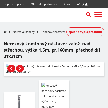
Doprava a platba
Obchodní podmínky
O nás
FAQ
zpět na výpis produktů
Nerezové komíny
Komínové nástavce
Nerezový komínový nástavec založ. nad
střechou, výška 1,5m, pr.160mm, přechod.díl
31x31cm
-7%