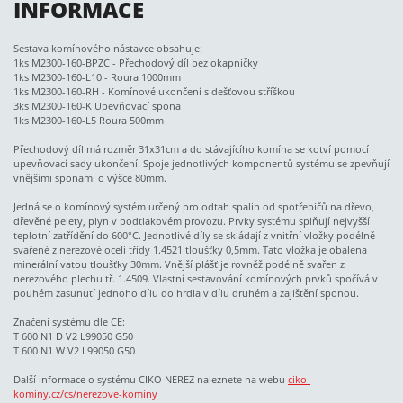
INFORMACE
Sestava komínového nástavce obsahuje:
1ks M2300-160-BPZC - Přechodový díl bez okapničky
1ks M2300-160-L10 - Roura 1000mm
1ks M2300-160-RH - Komínové ukončení s dešťovou stříškou
3ks M2300-160-K Upevňovací spona
1ks M2300-160-L5 Roura 500mm
Přechodový díl má rozměr 31x31cm a do stávajícího komína se kotví pomocí
upevňovací sady ukončení. Spoje jednotlivých komponentů systému se zpevňují
vnějšími sponami o výšce 80mm.
Jedná se o komínový systém určený pro odtah spalin od spotřebičů na dřevo,
dřevěné pelety, plyn v podtlakovém provozu. Prvky systému splňují nejvyšší
teplotní zatřídění do 600°C. Jednotlivé díly se skládají z vnitřní vložky podélně
svařené z nerezové oceli třídy 1.4521 tloušťky 0,5mm. Tato vložka je obalena
minerální vatou tloušťky 30mm. Vnější plášť je rovněž podélně svařen z
nerezového plechu tř. 1.4509. Vlastní sestavování komínových prvků spočívá v
pouhém zasunutí jednoho dílu do hrdla v dílu druhém a zajištění sponou.
Značení systému dle CE:
T 600 N1 D V2 L99050 G50
T 600 N1 W V2 L99050 G50
Další informace o systému CIKO NEREZ naleznete na webu
ciko-
kominy.cz/cs/nerezove-kominy