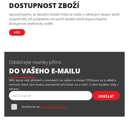
DOSTUPNOST ZBOŽÍ
Upozorňujeme, že aktuální dodací lhůta se může u některých skupin zboží
výrazně lišit, při požadavku na rychlé dodání zboží doporučujeme
dostupnost telefonicky ověřit.
VÍCE
Odebírejte novinky přímo
DO VAŠEHO E-MAILU
Měli byste rádi přehled o novinkách na našem e-shopu? Přihlaste se k odběru
novinek, které vám budou pravidelně přicházet na e-mail. S námi budete vždy v
obraze.
ODESLAT
Souhlasím se
zpracováním údajů