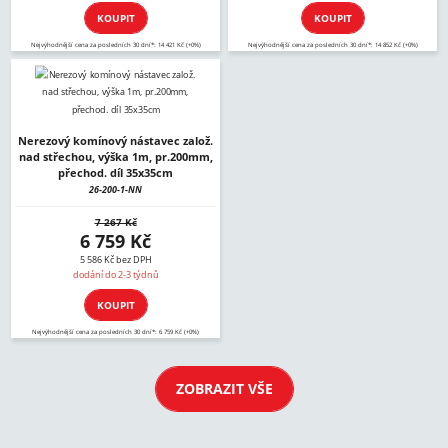
KOUPIT
KOUPIT
Nejvýhodnější cena za posledních 30 dní*: 14 421 Kč (+0%)
Nejvýhodnější cena za posledních 30 dní*: 14 852 Kč (+0%)
Nerezový komínový nástavec založ.
nad střechou, výška 1m, pr.200mm,
přechod. díl 35x35cm
26-200-1-NN
7 267 Kč
6 759 Kč
5 586 Kč bez DPH
dodání do 2-3 týdnů
KOUPIT
Nejvýhodnější cena za posledních 30 dní*: 6 759 Kč (+0%)
ZOBRAZIT VŠE