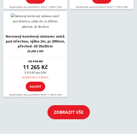
Nejvýhodnější cena za posledních 30 dní*: 13 908 Kč (+0%)
Nejvýhodnější cena za posledních 30 dní*: 11 079 Kč (+0%)
Nerezový komínový nástavec založ.
pod střechou, výška 2m, pr.200mm,
přechod. díl 35x35cm
26-200-2-NN
12 113 Kč
11 265 Kč
9 310 Kč bez DPH
dodání do 2-3 týdnů
KOUPIT
Nejvýhodnější cena za posledních 30 dní*: 11 265 Kč (+0%)
ZOBRAZIT VŠE