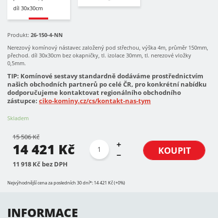
Produkt:
26-150-4-NN
Nerezový komínový nástavec založený pod střechou, výška 4m, průměr 150mm,
přechod. díl 30x30cm bez okapničky, tl. izolace 30mm, tl. nerezové vložky
0,5mm.
TIP: Komínové sestavy standardně dodáváme prostřednictvím
našich obchodních partnerů po celé ČR, pro konkrétní nabídku
dodporučujeme kontaktovat regionálního obchodního
zástupce:
ciko-kominy.cz/cs/kontakt-nas-tym
Skladem
15 506 Kč
14 421 Kč
KOUPIT
11 918 Kč bez DPH
Nejvýhodnější cena za posledních 30 dní*: 14 421 Kč (+0%)
INFORMACE