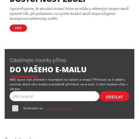
Upozorňujeme, že aktuální dodací lhůta se může u některých skupin zboží
výrazně lišit, při požadavku na rychlé dodání zboží doporučujeme
dostupnost telefonicky ověřit.
VÍCE
Odebírejte novinky přímo
DO VAŠEHO E-MAILU
Měli byste rádi přehled o novinkách na našem e-shopu? Přihlaste se k odběru
novinek, které vám budou pravidelně přicházet na e-mail. S námi budete vždy v
obraze.
ODESLAT
Souhlasím se
zpracováním údajů