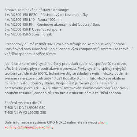
Sestava komínového nástavce obsahuje:
1ks M2300-150-BPZC - Přechodový díl bez okapničky
4ks M2300-150-L10 - Roura 1000mm
1ks M2300-150-RH - Komínové ukončení s dešťovou stříškou
5ks M2300-150-K Upevňovací spona
1ks M2300-150-S Střešní držák
Přechodový díl má rozměr 30x30cm a do stávajícího komína se kotví pomocí
upevňovací sady ukončení. Spoje jednotlivých komponentů systému se zpevňují
vnějšími sponami o výšce 80mm.
Jedná se o komínový systém určený pro odtah spalin od spotřebičů na dřevo,
dřevěné pelety, plyn v podtlakovém provozu. Prvky systému splňují nejvyšší
teplotní zatřídění do 600°C. Jednotlivé díly se skládají z vnitřní vložky podélně
svařené z nerezové oceli třídy 1.4521 tloušťky 0,5mm. Tato vložka je obalena
minerální vatou tloušťky 30mm. Vnější plášť je rovněž podélně svařen z
nerezového plechu tř. 1.4509. Vlastní sestavování komínových prvků spočívá v
pouhém zasunutí jednoho dílu do hrdla v dílu druhém a zajištění sponou.
Značení systému dle CE:
T 600 N1 D V2 L99050 G50
T 600 N1 W V2 L99050 G50
Další informace o systému CIKO NEREZ naleznete na webu
ciko-
kominy.cz/cs/nerezove-kominy