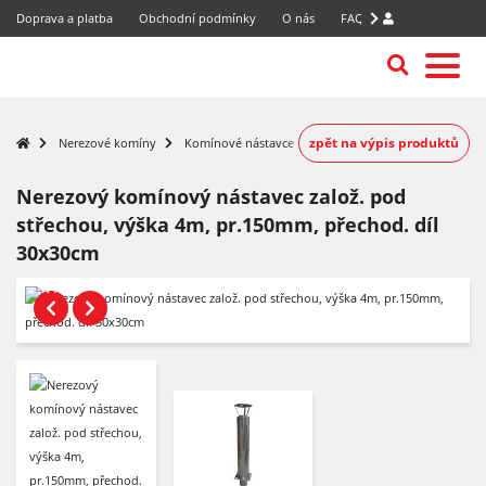
Doprava a platba
Obchodní podmínky
O nás
FAQ
zpět na výpis produktů
Nerezové komíny
Komínové nástavce
Nerezový komínový nástavec založ. pod
střechou, výška 4m, pr.150mm, přechod. díl
30x30cm
-7%