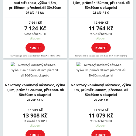
nad střechou, výška 1,5m,
1,5m, průměr 150mm, přechod. díl
pr.150mm, přechod.díl 30x30cm
50x50cm s okapnicí
26-150-1,5-NN
22-150-1,5-O
7 661 Kč
12 649 Kč
7 124 Kč
11 764 Kč
5 888 Kč bez DPH
9 722 Kč bez DPH
skladem
skladem
KOUPIT
KOUPIT
Nejvýhodnější cena za posledních 30 dní*: 7 124 Kč (+0%)
Nejvýhodnější cena za posledních 30 dní*: 11 764 Kč (+0%)
Nerezový komínový nástavec, výška
Nerezový komínový nástavec, výška
1,5m, průměr 200mm, přechod. díl
1m, průměr 200mm, přechod. díl
50x50cm s okapnicí
50x50cm s okapnicí
22-200-1,5-O
22-200-1-O
14 954 Kč
11 912 Kč
13 908 Kč
11 079 Kč
11 494 Kč bez DPH
9 156 Kč bez DPH
skladem
skladem
KOUPIT
KOUPIT