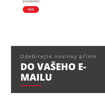
požadavků.
VÍCE
Odebírejte novinky přímo
DO VAŠEHO E-
MAILU