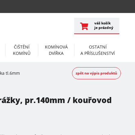
váš košík
je prázdný
ČIŠTĚNÍ
KOMÍNOVÁ
OSTATNÍ
KOMÍNŮ
DVÍŘKA
A PŘÍSLUŠENSTVÍ
žka tl.6mm
zpět na výpis produktů
rážky, pr.140mm / kouřovod