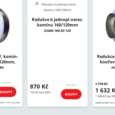
Redukce k jednopl.nerez.
komínu 160/120mm
E2400-160-RZ-120
V, komín-
Redukce 
/120mm,
kouřov
mm
n
skladem
1 718 Kč
870 Kč
skladem
1 632 
KOUPIT
719 Kč bez DPH
KOUPIT
1 349 Kč bez 
 dní*: 1 471 Kč (+0%)
Nejvýhodnější cena z