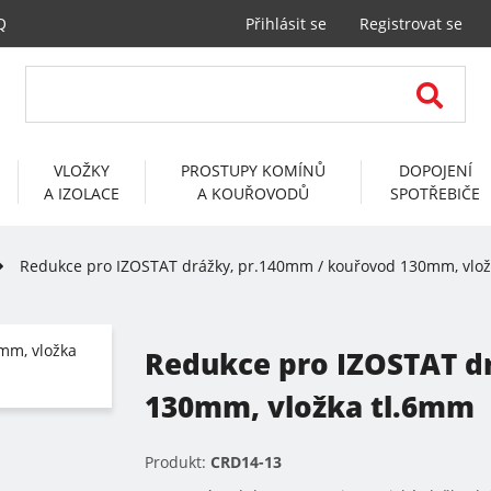
Q
Přihlásit se
Registrovat se
VLOŽKY
PROSTUPY KOMÍNŮ
DOPOJENÍ
A IZOLACE
A KOUŘOVODŮ
SPOTŘEBIČE
Redukce pro IZOSTAT drážky, pr.140mm / kouřovod 130mm, vlo
Redukce pro IZOSTAT d
130mm, vložka tl.6mm
Produkt:
CRD14-13