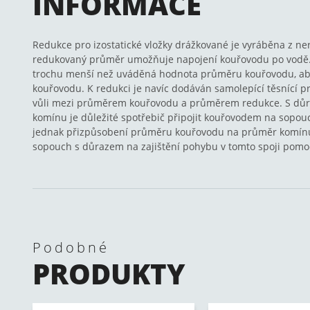
INFORMACE
Redukce pro izostatické vložky drážkované je vyráběna z ne
redukovaný průměr umožňuje napojení kouřovodu po vodě. 
trochu menší než uváděná hodnota průměru kouřovodu, aby 
kouřovodu. K redukci je navíc dodáván samolepící těsnící 
vůli mezi průměrem kouřovodu a průměrem redukce. S důr
komínu je důležité spotřebič připojit kouřovodem na sopou
jednak přizpůsobení průměru kouřovodu na průměr komínu,
sopouch s důrazem na zajištění pohybu v tomto spoji pomoc
Podobné
PRODUKTY