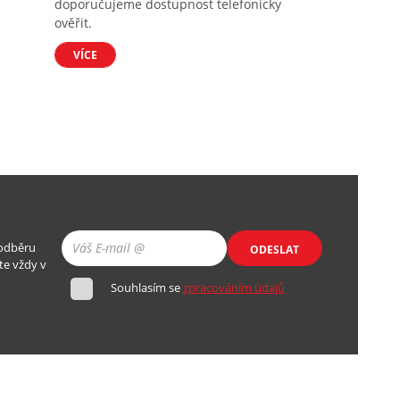
doporučujeme dostupnost telefonicky
ověřit.
VÍCE
 odběru
ODESLAT
te vždy v
Souhlasím se
zpracováním údajů