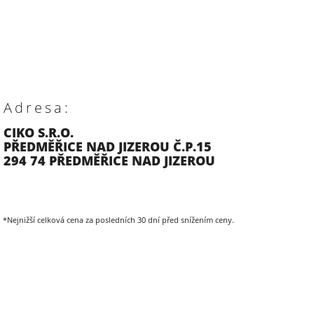
Adresa:
CIKO S.R.O.
PŘEDMĚŘICE NAD JIZEROU Č.P.15
294 74 PŘEDMĚŘICE NAD JIZEROU
*Nejnižší celková cena za posledních 30 dní před snížením ceny.