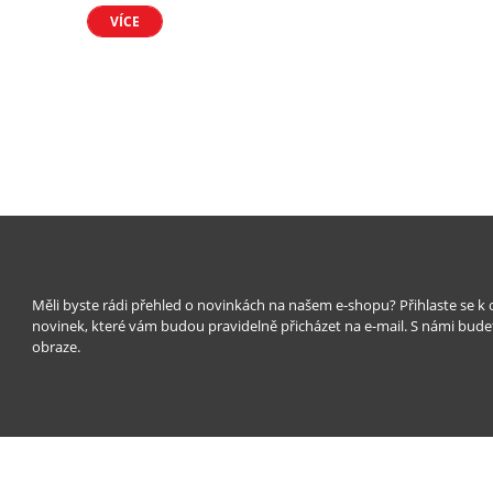
VÍCE
Měli byste rádi přehled o novinkách na našem e-shopu? Přihlaste se k
novinek, které vám budou pravidelně přicházet na e-mail. S námi bude
obraze.