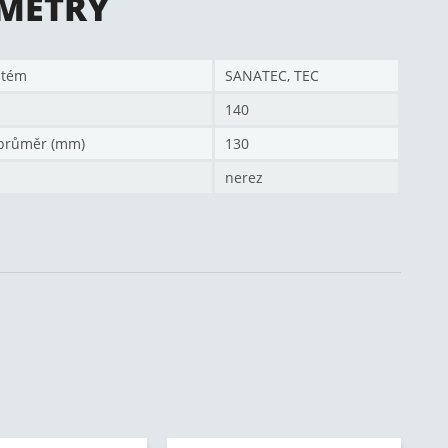
METRY
stém
SANATEC, TEC
140
průměr (mm)
130
nerez