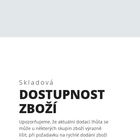
Skladová
DOSTUPNOST
ZBOŽÍ
Upozorňujeme, že aktuální dodací lhůta se
může u některých skupin zboží výrazně
lišit, při požadavku na rychlé dodání zboží