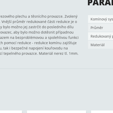
PARA
rezového plechu a těsnícího provazce. Zvolený
Komínový sy
Vnější průměr redukované části redukce je o
bylo možno jej zastrčit do posledního dílu
Průměr
provazec, aby bylo možno dotěsnit případnou
Redukovaný 
azem na bezproblémovou a spolehlivou funkci
ch pomocí redukce - redukce komínu zajišťuje
Materiál
 tak i bezpečné napojení kouřovodu na
í tepelného provazce. Materiál nerez tl. 1mm.