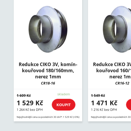
Redukce CIKO 3V, komín-
Redukce CIKO 3
kouřovod 180/160mm,
kouřovod 160
nerez 1mm
nerez 1
CR18-16
CR16-12
skladem
1 609 Kč
1 549 Kč
1 529 Kč
1 471 Kč
KOUPIT
1 264 Kč bez DPH
1 216 Kč bez DPH
Nejvýhodnější cena za posledních 30 dní*: 1 529 Kč (+0%)
Nejvýhodnější cena za posledních 30