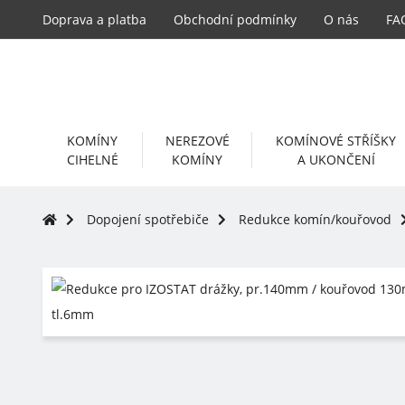
Doprava a platba
Obchodní podmínky
O nás
FA
KOMÍNY
NEREZOVÉ
KOMÍNOVÉ STŘÍŠKY
CIHELNÉ
KOMÍNY
A UKONČENÍ
Dopojení spotřebiče
Redukce komín/kouřovod
-5%