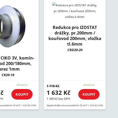
Redukce pro IZOSTAT
drážky, pr.200mm /
kouřovod 200mm, vložka
tl.6mm
CRD20-20
CIKO 3V, komín-
od 200/180mm,
erez 1mm
CR20-18
skladem
skladem
1 718 Kč
Kč
1 632 Kč
KOUPIT
KOUPIT
DPH
1 349 Kč bez DPH
a posledních 30 dní*: 1 632 Kč (+0%)
Nejvýhodnější cena za posledních 30 dní*: 1 632 Kč (+0%)