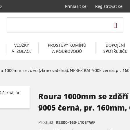
Q
Přihlásit se
Registrovat se
VLOŽKY
PROSTUPY KOMÍNŮ
DOPOJENÍ
A IZOLACE
A KOUŘOVODŮ
SPOTŘEBIČE
a 1000mm se zděří (zkracovatelná), NEREZ RAL 9005 černá, pr. 16
Roura 1000mm se zděří 
9005 černá, pr. 160mm,
Produkt:
R2300-160-L10ETWF