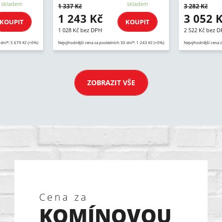
skladem
skladem
1 337 Kč
3 282 Kč
1 243 Kč
3 052 
KOUPIT
KOUPIT
1 028 Kč bez DPH
2 522 Kč bez 
 dní*: 5 679 Kč (+0%)
Nejvýhodnější cena za posledních 30 dní*: 1 243 Kč (+0%)
Nejvýhodnější cena z
ZOBRAZIT VŠE
Cena za
KOMÍNOVOU