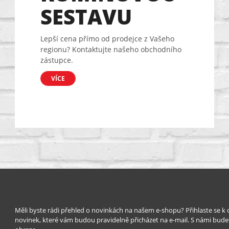
SESTAVU
Lepší cena přímo od prodejce z Vašeho
regionu? Kontaktujte našeho obchodního
zástupce.
VÍCE
Měli byste rádi přehled o novinkách na našem e-shopu? Přihlaste se k
novinek, které vám budou pravidelně přicházet na e-mail. S námi bude