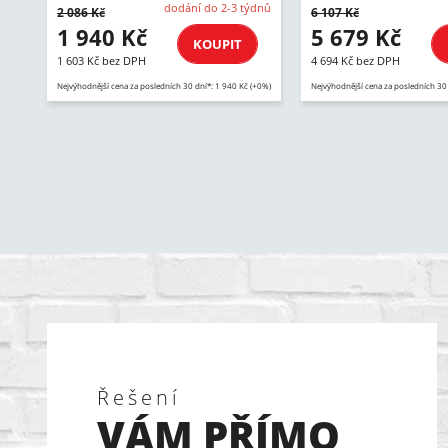
dodání do 2-3 týdnů
2 086 Kč
6 107 Kč
1 940 Kč
5 679 Kč
KOUPIT
1 603 Kč bez DPH
4 694 Kč bez DPH
Nejvýhodnější cena za posledních 30 dní*: 1 940 Kč (+0%)
Nejvýhodnější cena za posledních 30
Řešení
VÁM PŘÍMO