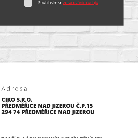
Souhlasím se
zpracováním údajů
Adresa:
CIKO S.R.O.
PŘEDMĚŘICE NAD JIZEROU Č.P.15
294 74 PŘEDMĚŘICE NAD JIZEROU
*Nejnižší celková cena za posledních 30 dní před snížením ceny.