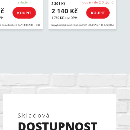
skladem
dodání do 2-3 týdnů
2 301 Kč
Kč
2 140 Kč
KOUPIT
KOUPIT
DPH
1 769 Kč bez DPH
a posledních 30 dní*: 3 052 Kč (+0%)
Nejvýhodnější cena za posledních 30 dní*: 2 140 Kč (+0%)
Skladová
DOSTUPNOST