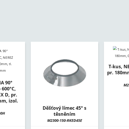
T-kus, NE
pr. 180m
A 90°
M2
 600°C,
 D, pr.
m, izol.
Děšťový límec 45° s
90H
těsněním
M2300-150-RKED45E