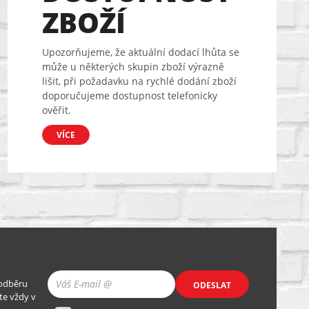
ZBOŽÍ
Upozorňujeme, že aktuální dodací lhůta se
může u některých skupin zboží výrazně
lišit, při požadavku na rychlé dodání zboží
doporučujeme dostupnost telefonicky
ověřit.
VÍCE
 odběru
ODESLAT
te vždy v