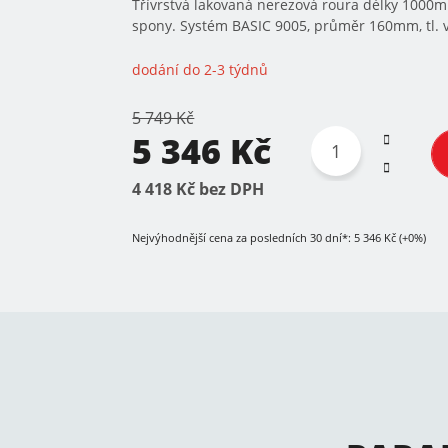
Třívrstvá lakovaná nerezová roura délky 1000m
spony. Systém BASIC 9005, průměr 160mm, tl. v
dodání do 2-3 týdnů
5 749 Kč
5 346 Kč
4 418 Kč bez DPH
Nejvýhodnější cena za posledních 30 dní*: 5 346 Kč (+0%)