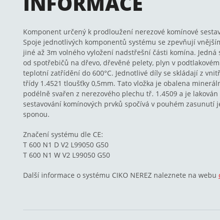
INFORMACE
Komponent určený k prodloužení nerezové komínové sestav
Spoje jednotlivých komponentů systému se zpevňují vnějš
jiné až 3m volného vyložení nadstřešní části komína. Jedná
od spotřebičů na dřevo, dřevěné pelety, plyn v podtlakovém
teplotní zatřídění do 600°C. Jednotlivé díly se skládají z vn
třídy 1.4521 tloušťky 0,5mm. Tato vložka je obalena minerál
podélně svařen z nerezového plechu tř. 1.4509 a je lakován 
sestavování komínových prvků spočívá v pouhém zasunutí je
sponou.
Značení systému dle CE:
T 600 N1 D V2 L99050 G50
T 600 N1 W V2 L99050 G50
Další informace o systému CIKO NEREZ naleznete na webu