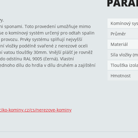
PARA
y.
Komínový sy
ími sponami. Toto provedení umožňuje mimo
 se o komínový systém určený pro odtah spalin
Průměr
 provozu. Prvky systému splňují nejvyšší
Materiál
itřní vložky podélně svařené z nerezové oceli
ní vatou tloušťky 30mm. Vnější plášť je rovněž
Síla vložky (
do odstínu RAL 9005 (černá). Vlastní
dnoho dílu do hrdla v dílu druhém a zajištění
Tloušťka izol
Hmotnost
ciko-kominy.cz/cs/nerezove-kominy