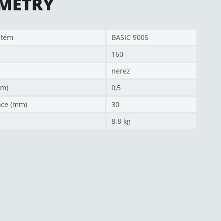
METRY
stém
BASIC 9005
160
nerez
mm)
0,5
ace (mm)
30
8.8 kg