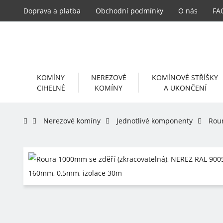
Doprava a platba
Obchodní podmínky
O nás
FA
KOMÍNY
NEREZOVÉ
KOMÍNOVÉ STŘÍŠKY
CIHELNÉ
KOMÍNY
A UKONČENÍ
Nerezové komíny
Jednotlivé komponenty
Rour
-7%