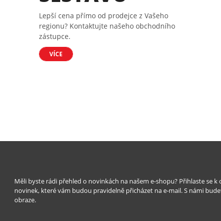
Lepší cena přímo od prodejce z Vašeho
regionu? Kontaktujte našeho obchodního
zástupce.
VÍCE
Měli byste rádi přehled o novinkách na našem e-shopu? Přihlaste se k
novinek, které vám budou pravidelně přicházet na e-mail. S námi bude
obraze.