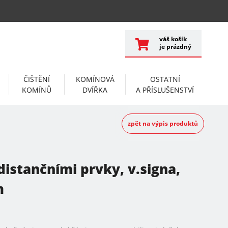
váš košík
je prázdný
ČIŠTĚNÍ
KOMÍNOVÁ
OSTATNÍ
KOMÍNŮ
DVÍŘKA
A PŘÍSLUŠENSTVÍ
zpět na výpis produktů
istančními prvky, v.signa,
m