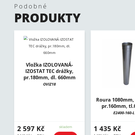
Podobné
PRODUKTY
Vložka IZOLOVANÁ-
IZOSTAT TEC drážky,
pr.180mm, dl. 660mm
OVIZ18
Roura 1080mm, 
pr.160mm, tl
E2400-160-L
2 597 Kč
1 435 Kč
skladem