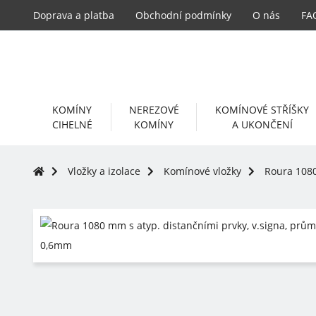
Doprava a platba
Obchodní podmínky
O nás
FA
KOMÍNY
NEREZOVÉ
KOMÍNOVÉ STŘÍŠKY
CIHELNÉ
KOMÍNY
A UKONČENÍ
Vložky a izolace
Komínové vložky
Roura 1080