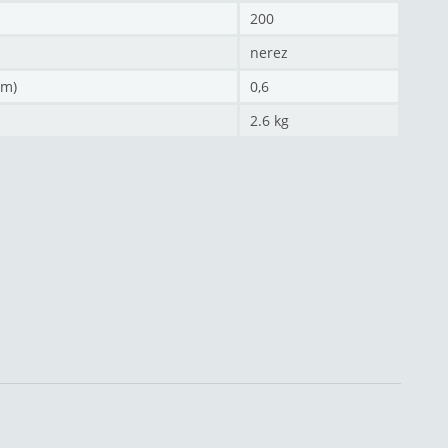
200
nerez
mm)
0,6
2.6 kg