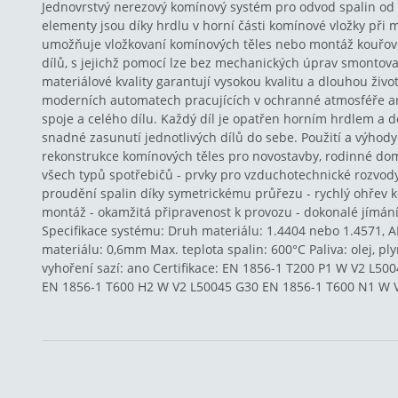
Jednovrstvý nerezový komínový systém pro odvod spalin od 
elementy jsou díky hrdlu v horní části komínové vložky při
umožňuje vložkovaní komínových těles nebo montáž kouřovo
dílů, s jejichž pomocí lze bez mechanických úprav smontova
materiálové kvality garantují vysokou kvalitu a dlouhou živo
moderních automatech pracujících v ochranné atmosféře ar
spoje a celého dílu. Každý díl je opatřen horním hrdlem a
snadné zasunutí jednotlivých dílů do sebe. Použití a výhody
rekonstrukce komínových těles pro novostavby, rodinné dom
všech typů spotřebičů - prvky pro vzduchotechnické rozvody
proudění spalin díky symetrickému průřezu - rychlý ohřev k
montáž - okamžitá připravenost k provozu - dokonalé jímání
Specifikace systému: Druh materiálu: 1.4404 nebo 1.4571, AI
materiálu: 0,6mm Max. teplota spalin: 600°C Paliva: olej, pl
vyhoření sazí: ano Certifikace: EN 1856-1 T200 P1 W V2 L5
EN 1856-1 T600 H2 W V2 L50045 G30 EN 1856-1 T600 N1 W 