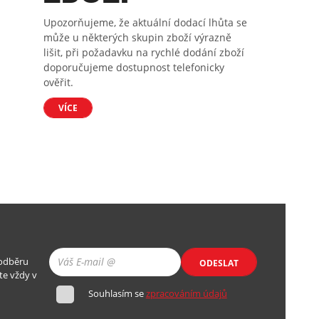
Upozorňujeme, že aktuální dodací lhůta se
může u některých skupin zboží výrazně
lišit, při požadavku na rychlé dodání zboží
doporučujeme dostupnost telefonicky
ověřit.
VÍCE
 odběru
ODESLAT
te vždy v
Souhlasím se
zpracováním údajů