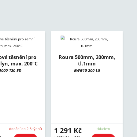
ové těsnění pro
Roura 500mm, 200mm,
lyn, max. 200°C
tl.1mm
1000-120-ED
EWG10-200-L5
1 291 Kč
dodání do 2-3 týdnů
skladem