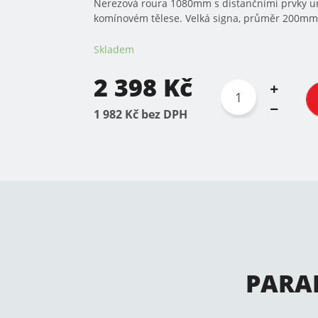
Nerezová roura 1080mm s distančními prvky umí
komínovém tělese. Velká signa, průměr 200mm,
Skladem
2 398 Kč
1 982 Kč bez DPH
PARA