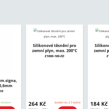
Silikonové těsnění pro
Silikon
zemní plyn, max. 200°C
zemní p
E1000-180-ED
E
m.signa,
.0,6mm
10
264 Kč
184 Kč
skladem
dodání do 2-3 týdnů