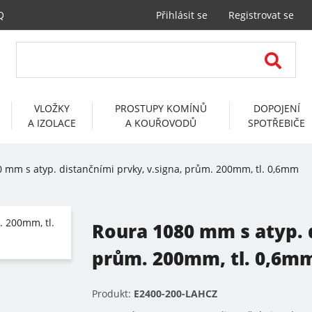
Q
Přihlásit se
Registrovat se
VLOŽKY
PROSTUPY KOMÍNŮ
DOPOJENÍ
A IZOLACE
A KOUŘOVODŮ
SPOTŘEBIČE
 mm s atyp. distančními prvky, v.signa, prům. 200mm, tl. 0,6mm
Roura 1080 mm s atyp. d
prům. 200mm, tl. 0,6m
Produkt:
E2400-200-LAHCZ