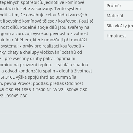
tepelných spotřebičů. Jednotlivé komínové
Průměr
 montáži do sebe zasouvány. Tento systém
dů s tím, že obsahuje celou řadu tvarových
Materiál
t libovolné komínové těleso / kouřovod. Použité
Síla vložky (
tnost dílů. Podélné spoje dílů jsou svařeny na
gonu a zaručují vysokou pevnost a životnost
Hmotnost
 dolním náběhem, které umožňují při montáži
 systému: - prvky pro realizaci kouřovodů -
ky, chaty a chalupy vložkování odtahů od
 - pro všechny druhy paliv - optimální
omínu na provozní teplotu - rychlá a snadná
 a odvod kondenzátu spalin - dlouhá životnost
SI 316L Výška spojů (hrdla): 80mm Síla
yn, pevná Provoz: podtlak, přetlak Odolnost
0045 O30 EN 1856-1 T600 N1 W V2 L50045 G30
V2 L99045 G30