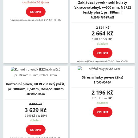
Zakládací prvek - sokl kulatý
dodání do 2-3 týdnů
(zkracovatelný), v=500 mm, NEREZ
KOUPIT
lesklý plášť, pr. 180mm
M2300-180-BPKR5
Nejvýhodnější cena za posledních 30 dní*: 1 374 Kč (+0%)
2 864 Kč
2 664 Kč
2 201 Kč bez DPH
skladem
KOUPIT
Nejvýhodnější cena za posledních 30 dní*: 2 664 Kč (+0%)
Střešní háky pevné (2ks)
E1000-000-DA
Kontrolní prvek, NEREZ lesklý plášť,
pr. 180mm, 0,5mm, izolace 30mm
2 196 Kč
M2300-180-PH
1 815 Kč bez DPH
skladem
3 902 Kč
3 629 Kč
KOUPIT
2 999 Kč bez DPH
skladem
KOUPIT
Nejvýhodnější cena za posledních 30 dní*: 3 629 Kč (+0%)