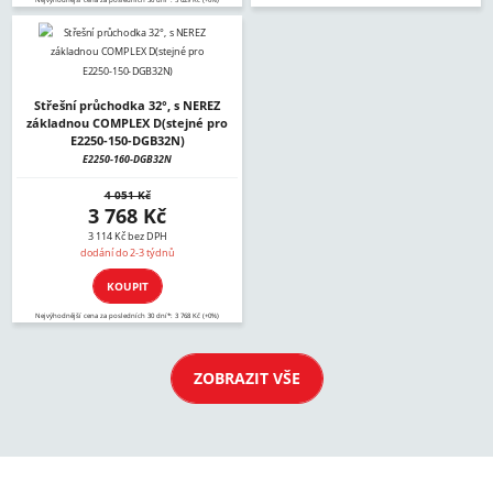
Střešní průchodka 32°, s NEREZ
základnou COMPLEX D(stejné pro
E2250-150-DGB32N)
E2250-160-DGB32N
4 051 Kč
3 768 Kč
3 114 Kč bez DPH
dodání do 2-3 týdnů
KOUPIT
Nejvýhodnější cena za posledních 30 dní*: 3 768 Kč (+0%)
ZOBRAZIT VŠE