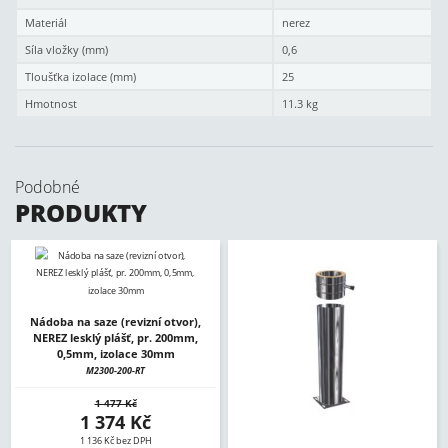
Materiál
nerez
Síla vložky (mm)
0,6
Tloušťka izolace (mm)
25
Hmotnost
11.3 kg
Podobné
PRODUKTY
Nádoba na saze (revizní otvor),
NEREZ lesklý plášť, pr. 200mm,
0,5mm, izolace 30mm
M2300-200-RT
1 477 Kč
1 374 Kč
1 136 Kč bez DPH