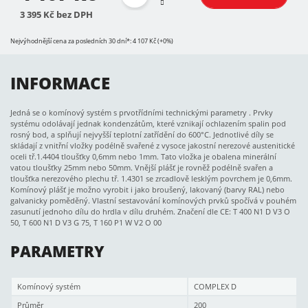
3 395 Kč bez DPH
Nejvýhodnější cena za posledních 30 dní*: 4 107 Kč (+0%)
INFORMACE
Jedná se o komínový systém s prvotřídními technickými parametry . Prvky
systému odolávají jednak kondenzátům, které vznikají ochlazením spalin pod
rosný bod, a splňují nejvyšší teplotní zatřídění do 600°C. Jednotlivé díly se
skládají z vnitřní vložky podélně svařené z vysoce jakostní nerezové austenitické
oceli tř.1.4404 tloušťky 0,6mm nebo 1mm. Tato vložka je obalena minerální
vatou tloušťky 25mm nebo 50mm. Vnější plášť je rovněž podélně svařen a
tloušťka nerezového plechu tř. 1.4301 se zrcadlově lesklým povrchem je 0,6mm.
Komínový plášť je možno vyrobit i jako broušený, lakovaný (barvy RAL) nebo
galvanicky poměděný. Vlastní sestavování komínových prvků spočívá v pouhém
zasunutí jednoho dílu do hrdla v dílu druhém. Značení dle CE: T 400 N1 D V3 O
50, T 600 N1 D V3 G 75, T 160 P1 W V2 O 00
PARAMETRY
Komínový systém
COMPLEX D
Průměr
200