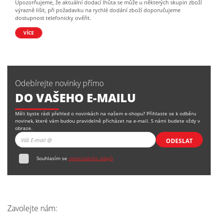
Upozorňujeme, že aktuální dodací lhůta se může u některých skupin zboží
výrazně lišit, při požadavku na rychlé dodání zboží doporučujeme
dostupnost telefonicky ověřit.
VÍCE
Odebírejte novinky přímo
DO VAŠEHO E-MAILU
Měli byste rádi přehled o novinkách na našem e-shopu? Přihlaste se k odběru
novinek, které vám budou pravidelně přicházet na e-mail. S námi budete vždy v
obraze.
ODESLAT
Souhlasím se
zpracováním údajů
Zavolejte nám: