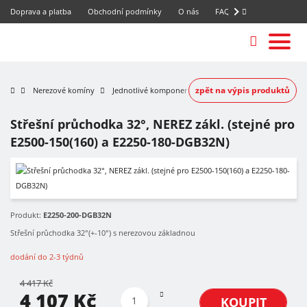
Doprava a platba
Obchodní podmínky
O nás
FAQ
zpět na výpis produktů
Nerezové komíny
Jednotlivé komponenty
Střešní průchodka 32°, NEREZ zákl. (stejné pro
E2500-150(160) a E2250-180-DGB32N)
-7%
Produkt:
E2250-200-DGB32N
Střešní průchodka 32°(+-10°) s nerezovou základnou
dodání do 2-3 týdnů
4 417 Kč
4 107 Kč
KOUPIT