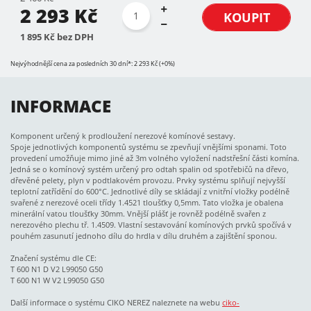
2 293 Kč
KOUPIT
1 895 Kč bez DPH
Nejvýhodnější cena za posledních 30 dní*: 2 293 Kč (+0%)
INFORMACE
Komponent určený k prodloužení nerezové komínové sestavy.
Spoje jednotlivých komponentů systému se zpevňují vnějšími sponami. Toto
provedení umožňuje mimo jiné až 3m volného vyložení nadstřešní části komína.
Jedná se o komínový systém určený pro odtah spalin od spotřebičů na dřevo,
dřevěné pelety, plyn v podtlakovém provozu. Prvky systému splňují nejvyšší
teplotní zatřídění do 600°C. Jednotlivé díly se skládají z vnitřní vložky podélně
svařené z nerezové oceli třídy 1.4521 tloušťky 0,5mm. Tato vložka je obalena
minerální vatou tloušťky 30mm. Vnější plášť je rovněž podélně svařen z
nerezového plechu tř. 1.4509. Vlastní sestavování komínových prvků spočívá v
pouhém zasunutí jednoho dílu do hrdla v dílu druhém a zajištění sponou.
Značení systému dle CE:
T 600 N1 D V2 L99050 G50
T 600 N1 W V2 L99050 G50
Další informace o systému CIKO NEREZ naleznete na webu
ciko-