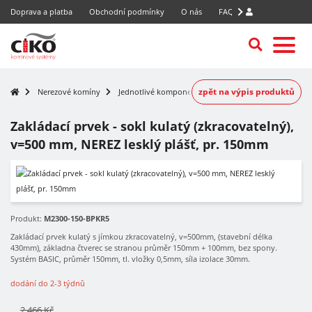
Doprava a platba
Obchodní podmínky
O nás
FAQ
zpět na výpis produktů
Nerezové komíny
Jednotlivé komponenty
Zakládací prvek - sokl kulatý (zkracovatelný),
v=500 mm, NEREZ lesklý plášť, pr. 150mm
-7%
Produkt:
M2300-150-BPKR5
Zakládací prvek kulatý s jímkou zkracovatelný, v=500mm, (stavební délka
430mm), základna čtverec se stranou průměr 150mm + 100mm, bez spony.
Systém BASIC, průměr 150mm, tl. vložky 0,5mm, síla izolace 30mm.
dodání do 2-3 týdnů
2 466 Kč