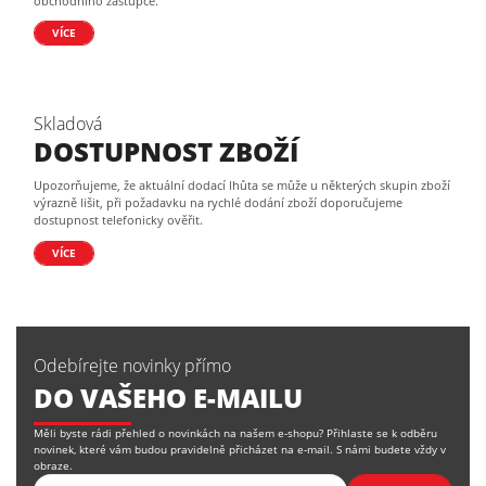
obchodního zástupce.
VÍCE
Skladová
DOSTUPNOST ZBOŽÍ
Upozorňujeme, že aktuální dodací lhůta se může u některých skupin zboží
výrazně lišit, při požadavku na rychlé dodání zboží doporučujeme
dostupnost telefonicky ověřit.
VÍCE
Odebírejte novinky přímo
DO VAŠEHO E-MAILU
Měli byste rádi přehled o novinkách na našem e-shopu? Přihlaste se k odběru
novinek, které vám budou pravidelně přicházet na e-mail. S námi budete vždy v
obraze.