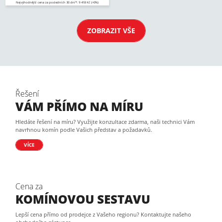
Nejvýhodnější cena za posledních 30 dní*: 9 418 Kč (+0%)
ZOBRAZIT VŠE
Řešení
VÁM PŘÍMO NA MÍRU
Hledáte řešení na míru? Využijte konzultace zdarma, naši technici Vám
navrhnou komín podle Vašich představ a požadavků.
VÍCE
Cena za
KOMÍNOVOU SESTAVU
Lepší cena přímo od prodejce z Vašeho regionu? Kontaktujte našeho