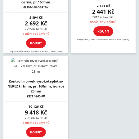
černá, pr.160mm
2 624 Kč
R2300-160-DGB15N
2 441 Kč
2 894 Kč
2 017 Kč bez DPH
2 692 Kč
dodání do 2-3 týdnů
2 225 Kč bez DPH
KOUPIT
dodání do 2-3 týdnů
Nejvýhodnější cena za posledních 30 dní*: 2 441 Kč (+0%)
KOUPIT
Nejvýhodnější cena za posledních 30 dní*: 2 692 Kč (+0%)
Kontrolní prvek vysokoteplotní-
NEREZ tl.1mm, pr. 160mm; izolace
25mm
E2251-160-PH
10 126 Kč
9 418 Kč
7 783 Kč bez DPH
dodání do 2-3 týdnů
KOUPIT