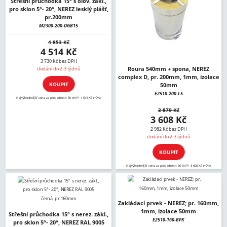
Střešní průchodka 15° s olov. zákl.,
pro sklon 5°- 20°, NEREZ lesklý plášť,
pr.200mm
M2300-200-DGB15
4 853 Kč
4 514 Kč
3 730 Kč bez DPH
Roura 540mm + spona, NEREZ
dodání do 2-3 týdnů
complex D, pr. 200mm, 1mm, izolace
KOUPIT
50mm
E2510-200-L5
Nejvýhodnější cena za posledních 30 dní*: 4 514 Kč (+0%)
3 879 Kč
3 608 Kč
2 982 Kč bez DPH
dodání do 2-3 týdnů
KOUPIT
Nejvýhodnější cena za posledních 30 dní*: 3 608 Kč (+0%)
Zakládací prvek - NEREZ; pr. 160mm,
1mm, izolace 50mm
Střešní průchodka 15° s nerez. zákl.,
E2510-160-BPK
pro sklon 5°- 20°, NEREZ RAL 9005