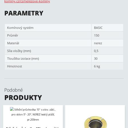
kominy.cz/cs/nerezove-kominy
PARAMETRY
Komínový systém
BASIC
Průměr
150
Materiál
nerez
Síla vložky (mm)
0,5
Tloušťka izolace (mm)
30
Hmotnost
6 kg
Podobné
PRODUKTY