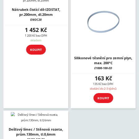
Nátrubek čistící díl-IZOSTAT,
pr.200mm, dl.20mm
ONOC20
1 452 Kč
1 200 Kč bez DPH
skladem
KOUPIT
Silikonové těsnění pro zemní plyn,
max. 200°C
E1000-100-ED
163 Kč
135 Kč bez DPH
dodání do 2-3 týdnů
KOUPIT
Dešťový límec / Stěnová rozeta,
prům.130mm, tl.0,6mm