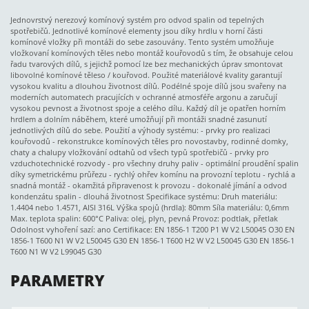
Jednovrstvý nerezový komínový systém pro odvod spalin od tepelných
spotřebičů. Jednotlivé komínové elementy jsou díky hrdlu v horní části
komínové vložky při montáži do sebe zasouvány. Tento systém umožňuje
vložkovaní komínových těles nebo montáž kouřovodů s tím, že obsahuje celou
řadu tvarových dílů, s jejichž pomocí lze bez mechanických úprav smontovat
libovolné komínové těleso / kouřovod. Použité materiálové kvality garantují
vysokou kvalitu a dlouhou životnost dílů. Podélné spoje dílů jsou svařeny na
moderních automatech pracujících v ochranné atmosféře argonu a zaručují
vysokou pevnost a životnost spoje a celého dílu. Každý díl je opatřen horním
hrdlem a dolním náběhem, které umožňují při montáži snadné zasunutí
jednotlivých dílů do sebe. Použití a výhody systému: - prvky pro realizaci
kouřovodů - rekonstrukce komínových těles pro novostavby, rodinné domky,
chaty a chalupy vložkování odtahů od všech typů spotřebičů - prvky pro
vzduchotechnické rozvody - pro všechny druhy paliv - optimální proudění spalin
díky symetrickému průřezu - rychlý ohřev komínu na provozní teplotu - rychlá a
snadná montáž - okamžitá připravenost k provozu - dokonalé jímání a odvod
kondenzátu spalin - dlouhá životnost Specifikace systému: Druh materiálu:
1.4404 nebo 1.4571, AISI 316L Výška spojů (hrdla): 80mm Síla materiálu: 0,6mm
Max. teplota spalin: 600°C Paliva: olej, plyn, pevná Provoz: podtlak, přetlak
Odolnost vyhoření sazí: ano Certifikace: EN 1856-1 T200 P1 W V2 L50045 O30 EN
1856-1 T600 N1 W V2 L50045 G30 EN 1856-1 T600 H2 W V2 L50045 G30 EN 1856-1
T600 N1 W V2 L99045 G30
PARAMETRY