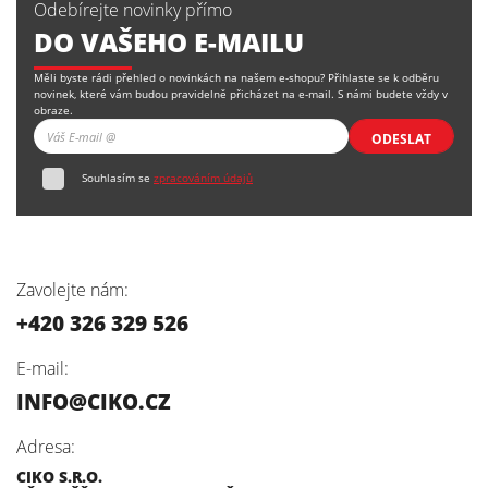
Odebírejte novinky přímo
DO VAŠEHO E-MAILU
Měli byste rádi přehled o novinkách na našem e-shopu? Přihlaste se k odběru
novinek, které vám budou pravidelně přicházet na e-mail. S námi budete vždy v
obraze.
ODESLAT
Souhlasím se
zpracováním údajů
Zavolejte nám:
+420 326 329 526
E-mail:
INFO@CIKO.CZ
Adresa:
CIKO S.R.O.