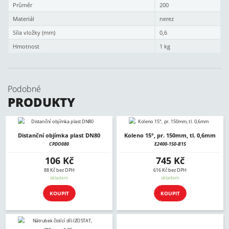
Průměr
200
Materiál
nerez
Síla vložky (mm)
0,6
Hmotnost
1 kg
Podobné
PRODUKTY
Distanční objímka plast DN80
Koleno 15°, pr. 150mm, tl. 0,6mm
CPDO080
E2400-150-B15
106 Kč
745 Kč
88 Kč bez DPH
616 Kč bez DPH
skladem
skladem
KOUPIT
KOUPIT