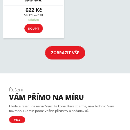
E2400-130-RK
622 Kč
514 Kč bez DPH
skladem
KOUPIT
ZOBRAZIT VŠE
Řešení
VÁM PŘÍMO NA MÍRU
Hledáte řešení na míru? Využijte konzultace zdarma, naši technici Vám
navrhnou komín podle Vašich představ a požadavků.
VÍCE