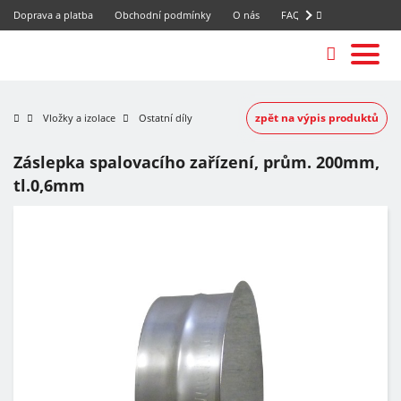
Doprava a platba
Obchodní podmínky
O nás
FAQ
zpět na výpis produktů
Vložky a izolace
Ostatní díly
Záslepka spalovacího zařízení, prům. 200mm,
tl.0,6mm