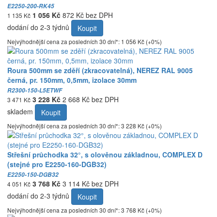
E2250-200-RK45
1 056 Kč
872 Kč bez DPH
1 135 Kč
dodání do 2-3 týdnů
Koupit
Nejvýhodnější cena za posledních 30 dní*: 1 056 Kč (+0%)
Roura 500mm se zděří (zkracovatelná), NEREZ RAL 9005
černá, pr. 150mm, 0,5mm, izolace 30mm
R2300-150-L5ETWF
3 228 Kč
2 668 Kč bez DPH
3 471 Kč
skladem
Koupit
Nejvýhodnější cena za posledních 30 dní*: 3 228 Kč (+0%)
Střešní průchodka 32°, s olověnou základnou, COMPLEX D
(stejné pro E2250-160-DGB32)
E2250-150-DGB32
3 768 Kč
3 114 Kč bez DPH
4 051 Kč
dodání do 2-3 týdnů
Koupit
Nejvýhodnější cena za posledních 30 dní*: 3 768 Kč (+0%)