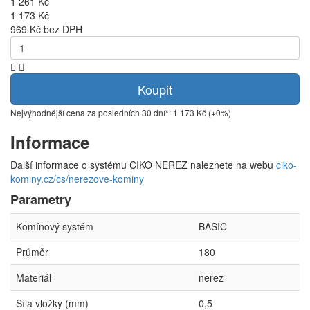
1 261 Kč
1 173 Kč
969 Kč bez DPH
Koupit
Nejvýhodnější cena za posledních 30 dní*: 1 173 Kč (+0%)
Informace
Další informace o systému CIKO NEREZ naleznete na webu
ciko-
kominy.cz/cs/nerezove-kominy
Parametry
Komínový systém
BASIC
Průměr
180
Materiál
nerez
Síla vložky (mm)
0,5