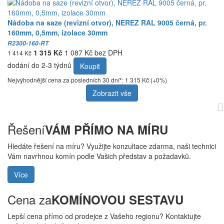
Nádoba na saze (revizní otvor), NEREZ RAL 9005 černá, pr.
160mm, 0,5mm, izolace 30mm
R2300-160-RT
1 315 Kč
1 087 Kč bez DPH
1 414 Kč
dodání do 2-3 týdnů
Koupit
Nejvýhodnější cena za posledních 30 dní*: 1 315 Kč (+0%)
Zobrazit vše
Řešení
VÁM PŘÍMO NA MÍRU
Hledáte řešení na míru? Využijte konzultace zdarma, naši technici
Vám navrhnou komín podle Vašich představ a požadavků.
Více
Cena za
KOMÍNOVOU SESTAVU
Lepší cena přímo od prodejce z Vašeho regionu? Kontaktujte