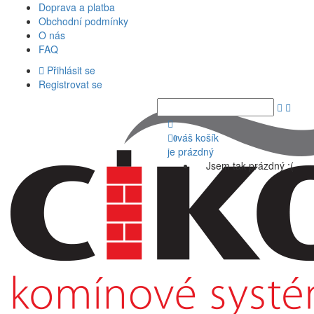
Doprava a platba
Obchodní podmínky
O nás
FAQ
Přihlásit se
Registrovat se
váš košík
0
je prázdný
Jsem tak prázdný :(